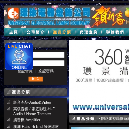
帳號 :
密碼 :
登記會員
|
忘記密碼
影音產品-Audio&Video
高級音響 / 家庭影院-Hi-Fi
Audio / Home Threater
>
閉路電視錄影系統
擴音機-Amplifier
澳洲 Palic Hi-End 發燒線材