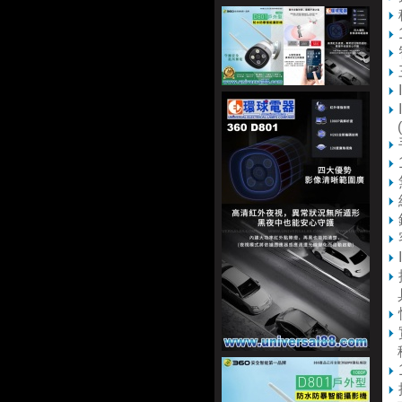
(O
具
移