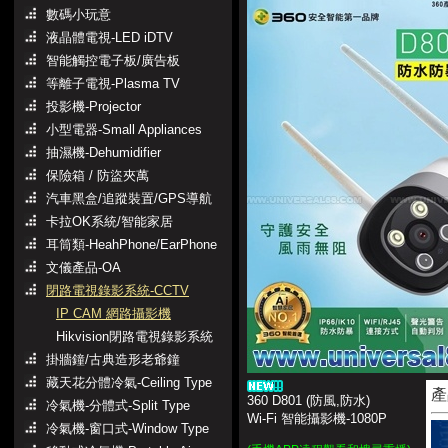
數碼小玩意
液晶體電視-LED iDTV
智能觸控電子板/廣告板
等離子電視-Plasma TV
投影機-Projector
小型電器-Small Appliances
抽濕機-Dehumidifier
保險箱 / 防盜夾萬
汽車黑盒/追蹤裝置/GPS導航
卡拉OK系統/智能家居
耳筒類-HeahPhone/EarPhone
文儀產品-OA
閉路電視錄影系統-CCTV
IP CAM 網路攝影機
Hikvision閉路電視錄影系統
掛牆鐘/古典造形老爺鐘
藏天花分體冷氣-Ceiling Type
產
360 D801 (防風,防水)
冷氣機-分體式-Split Type
Wi-Fi 智能攝影機-1080P
冷氣機-窗口式-Window Type