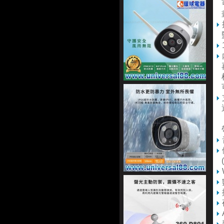
可
畫
監
再
根
通
『
帶
(