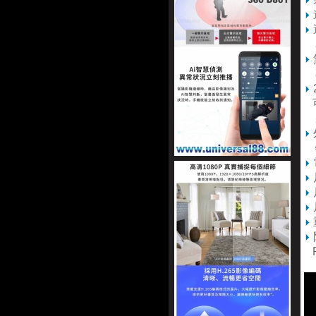
花
可
將
特
P