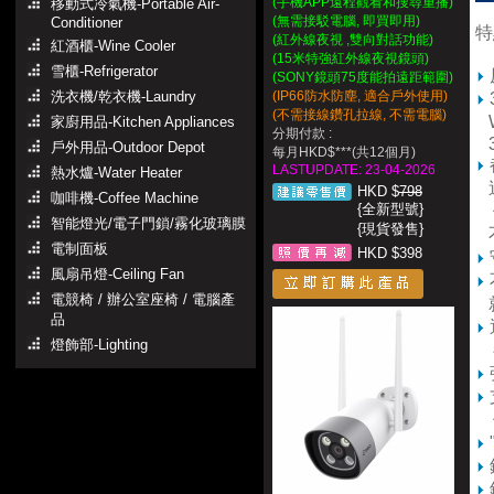
(手機APP遠程觀看和搜尋重播)
移動式冷氣機-Portable Air-
(無需接駁電腦, 即買即用)
Conditioner
特
(紅外線夜視 ,雙向對話功能)
紅酒櫃-Wine Cooler
(15米特強紅外線夜視鏡頭)
雪櫃-Refrigerator
(SONY鏡頭75度能拍遠距範圍)
洗衣機/乾衣機-Laundry
(IP66防水防塵, 適合戶外使用)
(不需接線鑽孔拉線, 不需電腦)
W
家廚用品-Kitchen Appliances
分期付款 :
36
戶外用品-Outdoor Depot
每月HKD$***(共12個月)
LASTUPDATE: 23-04-2026
熱水爐-Water Heater
這
HKD $
798
咖啡機-Coffee Machine
{全新型號}
但
智能燈光/電子門鎖/霧化玻璃膜
{現貨發售}
不
電制面板
HKD $398
風扇吊燈-Ceiling Fan
電競椅 / 辦公室座椅 / 電腦產
品
燈飾部-Lighting