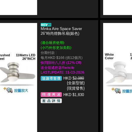
Minka Aire Space Saver
26"時尚燈飾吊扇(銀色)
(
適合睡房使用
)
(小巧外形更加美觀)
分期付款 :
White
1
rushed
11Watts LED
每月HKD $166 (供12個月)
Color
eel
26"INCH
快閃限時八八折 (12% Off)
送全能遙控器Remote
LASTUPDATE: 31-03-2026
HKD $
2,080
{全新型號}
{現貨發售}
HKD $1,830