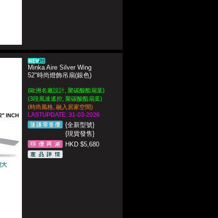
Minka Aire Silver Wing
52"時尚燈飾吊扇(銀色)
(歐洲名廠設計, 聚碳酸酯扇葉)
(3段風速遙控, 聚碳酸酯扇葉)
(
時尚風格, 融入居家空間)
LASTUPDATE: 31-03-2026
2" INCH
{全新型號}
{現貨發售}
HKD $5,680