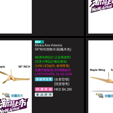
Minka Aire Artemis
58"時尚燈飾吊扇(楓木色)
(歐洲名師設計,正反風速掣)
(完美力學設計概念製造)
(14W LED組件, 耐用慳電)
aple
58" INCH
免費升級版至LED燈飾組件
Maple Wing
5
LASTUPDATE: 31-03-2026
{全新型號}
{現貨發售}
HKD $4,280