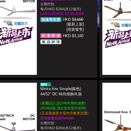
lade
MOTOR
分期付款 :
每月HKD $284(共12個月)
LASTUPDATE: 31-03-2026
HKD $
3,600
{最新上架}
{現貨發售}
HKD $3,180
Minka Aire Simple(銀色)
44/52" DC 時尚燈飾吊扇
(美國設計,設計時尚簡約感覺)
(IP44評級,適合室內室外使用)
Distressed Koa
(正反風速掣令室內空氣更流通)
4/52"INCH
DC
送全能遙控器Remote
lade
MOTOR
分期付款 :
每月HKD $284(共12個月)