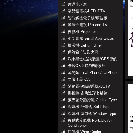
B
數碼小玩意
液晶體電視-LED iDTV
智能觸控電子板/廣告板
等離子電視-Plasma TV
投影機-Projector
小型電器-Small Appliances
抽濕機-Dehumidifier
保險箱 / 防盜夾萬
汽車黑盒/追蹤裝置/GPS導航
卡拉OK系統/智能家居
耳筒類-HeahPhone/EarPhone
文儀產品-OA
閉路電視錄影系統-CCTV
掛牆鐘/古典造形老爺鐘
藏天花分體冷氣-Ceiling Type
冷氣機-分體式-Split Type
冷氣機-窗口式-Window Type
4
移動式冷氣機-Portable Air-
B
Conditioner
紅酒櫃-Wine Cooler