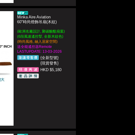
Minka Aire Aviation
60"時尚燈飾吊扇(木紋)
(
歐洲名廠設計, 聚碳酸酯扇葉
)
(6段風速遙控掣, 全新木紋色)
(
時尚風格, 融入居家空間)
0" INCH
送全能遙控器Remote
LASTUPDATE: 13-03-2026
{全新型號}
{現貨發售}
HKD $5,180