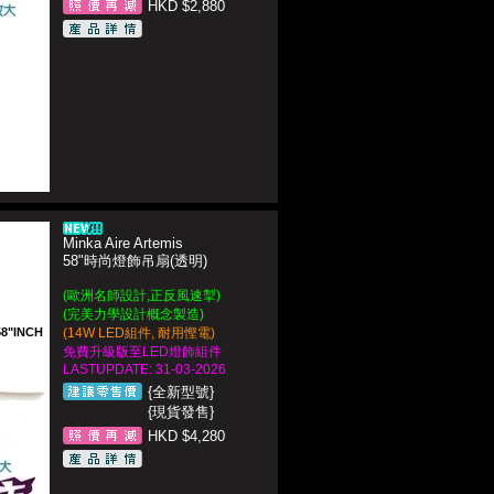
HKD $2,880
Minka Aire Artemis
58"時尚燈飾吊扇(透明)
(歐洲名師設計,正反風速掣)
(完美力學設計概念製造)
58"INCH
(14W LED組件, 耐用慳電)
免費升級版至LED燈飾組件
LASTUPDATE: 31-03-2026
{全新型號}
{現貨發售}
HKD $4,280