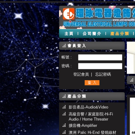
帳號 :
密碼 :
登記會員
|
忘記密碼
顯示
影音產品-Audio&Video
高級音響 / 家庭影院-Hi-Fi
Audio / Home Threater
擴音機-Amplifier
澳洲 Palic Hi-End 發燒線材
4