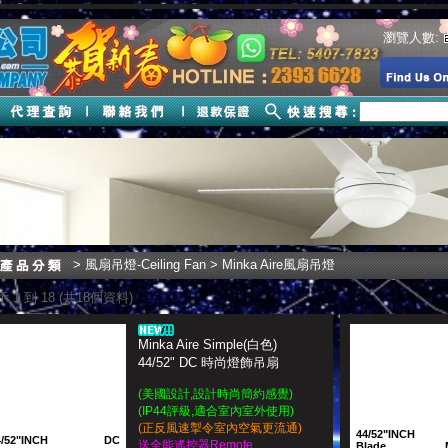
瀏覽人數:
>
風扇吊燈-Ceiling Fan
> Minka Aire風扇吊燈
 1 到 18 (共18個資料)
Minka Aire Simple(白色)
44/52" DC 時尚燈飾吊扇
(美國設計,設計時尚簡約感覺)
(IP44評級,適合室內室外使用)
(正反風速掣令室內空氣更流通)
44/52"INCH
4/52"INCH
DC
送全能遙控器Remote
Blade