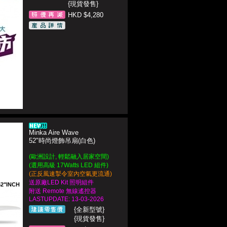
{現貨發售}
HKD $4,280
Minka Aire Wave
52"時尚燈飾吊扇(白色)
(歐洲設計, 輕鬆融入居家空間)
(選用高級 17Watts LED 組件)
(正反風速掣令室內空氣更流通)
送原廠LED Kit 照明組件
52"INCH
附送 Remote 無線遙控器
LASTUPDATE: 13-03-2026
{全新型號}
{現貨發售}