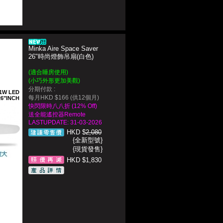
Minka Aire Space Saver
26"時尚燈飾吊扇(白色)
(
適合睡房使用
)
(小巧外形更加美觀)
分期付款 :
1W LED
每月HKD $166 (供12個月)
26"INCH
快閃限時八八折 (12% Off)
送全能遙控器Remote
LASTUPDATE: 31-03-2026
HKD $
2,080
{全新型號}
{現貨發售}
HKD $1,830