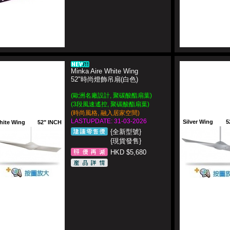
Minka Aire White Wing
52"時尚燈飾吊扇(白色)
(歐洲名廠設計, 聚碳酸酯扇葉)
(3段風速遙控, 聚碳酸酯扇葉)
(
時尚風格, 融入居家空間)
LASTUPDATE: 31-03-2026
Silver Wing
5
hite Wing
52" INCH
{全新型號}
{現貨發售}
HKD $5,680