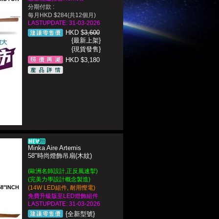
分期付款 :
每月HKD $284(共12個月)
LASTUPDATE: 31-03-2026
HKD $
3,600
{最新上架}
{現貨發售}
HKD $3,180
Minka Aire Artemis
58"時尚燈飾吊扇(木紋)
(歐洲名師設計,正反風速掣)
(完美力學設計概念製造)
58"INCH
(14W LED組件, 耐用慳電)
免費升級版至LED燈飾組件
LASTUPDATE: 31-03-2026
{全新型號}