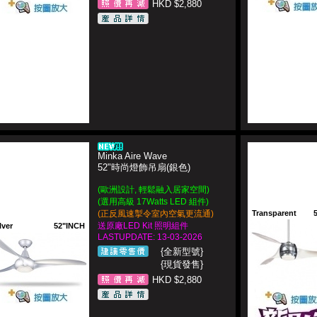
HKD $2,880
Minka Aire Wave
52"時尚燈飾吊扇(銀色)
(歐洲設計, 輕鬆融入居家空間)
(選用高級 17Watts LED 組件)
(正反風速掣令室內空氣更流通)
Transparent
送原廠LED Kit 照明組件
lver
52"INCH
LASTUPDATE: 13-03-2026
{全新型號}
{現貨發售}
HKD $2,880