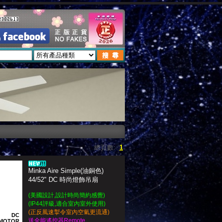
總頁數:
1
Minka Aire Simple(油銅色)
44/52" DC 時尚燈飾吊扇
(美國設計,設計時尚簡約感覺)
(IP44評級,適合室內室外使用)
(正反風速掣令室內空氣更流通)
DC
送全能遙控器Remote
MOTOR