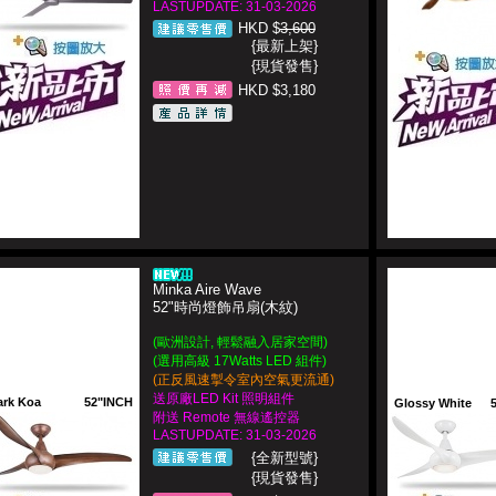
LASTUPDATE: 31-03-2026
HKD $
3,600
{最新上架}
{現貨發售}
HKD $3,180
Minka Aire Wave
52"時尚燈飾吊扇(木紋)
(歐洲設計, 輕鬆融入居家空間)
(選用高級 17Watts LED 組件)
(正反風速掣令室內空氣更流通)
送原廠LED Kit 照明組件
ark Koa
52"INCH
Glossy White
附送 Remote 無線遙控器
LASTUPDATE: 31-03-2026
{全新型號}
{現貨發售}