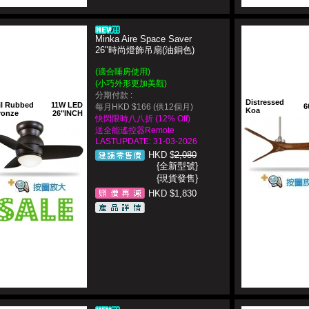
Minka Aire Space Saver
26"時尚燈飾吊扇(油銅色)
(適合睡房使用)
(小巧外形更加美觀)
分期付款 :
Distressed
il Rubbed
11W LED
每月HKD $166 (供12個月)
6
Koa
ronze
26"INCH
快閃限時八八折 (12% Off)
送全能遙控器Remote
LASTUPDATE: 31-03-2026
HKD $
2,080
{全新型號}
{現貨發售}
HKD $1,830