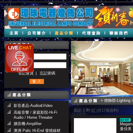
帳號 :
密碼 :
登記會員
|
忘記密碼
>
燈飾部-Lighting
影音產品-Audio&Video
顯示 1 到 17 (共17個資料)
高級音響 / 家庭影院-Hi-Fi
Audio / Home Threater
擴音機-Amplifier
Megama
曼佳美
澳洲 Palic Hi-End 發燒線材