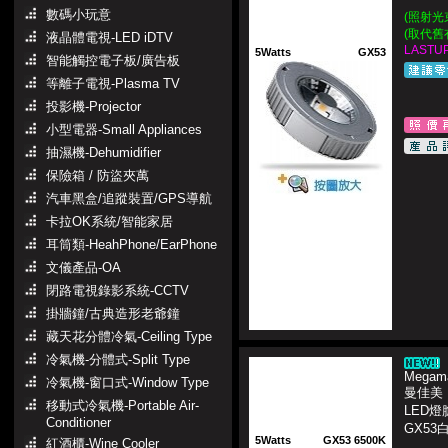
數碼小玩意
(照射光束
(取代舊
液晶體電視-LED iDTV
LASTUP
5Watts
GX53
智能觸控電子板/廣告板
等離子電視-Plasma TV
投影機-Projector
小型電器-Small Appliances
抽濕機-Dehumidifier
保險箱 / 防盜夾萬
汽車黑盒/追蹤裝置/GPS導航
卡拉OK系統/智能家居
耳筒類-HeahPhone/EarPhone
文儀產品-OA
閉路電視錄影系統-CCTV
掛牆鐘/古典造形老爺鐘
藏天花分體冷氣-Ceiling Type
冷氣機-分體式-Split Type
Megama
冷氣機-窗口式-Window Type
曼佳美
移動式冷氣機-Portable Air-
LED燈
Conditioner
GX53
5Watts
GX53 6500K
紅酒櫃-Wine Cooler