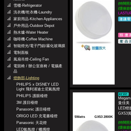
(特闊照
雪櫃-Refrigerator
(環保節
洗衣機/乾衣機-Laundry
LASTUP
家廚用品-Kitchen Appliances
戶外用品-Outdoor Depot
熱水爐-Water Heater
咖啡機-Coffee Machine
智能燈光/電子門鎖/霧化玻璃膜
電制面板
風扇吊燈-Ceiling Fan
電競椅 / 辦公室座椅 / 電腦產
品
燈飾部-Lighting
PHILIPS x DISNEY LED
Light 飛利浦迪士尼氣氛燈
PHILIPS 護眼檯燈
Megama
3M 護目檯燈
曼佳美
LED燈
Panasonic 護目檯燈
GX53
ORIGO LED 充電書檯燈
5Watts
GX53 2800K
Panasonic 天花燈
(特闊照
(環保節
LED氣氛燈 / 蠟燭燈