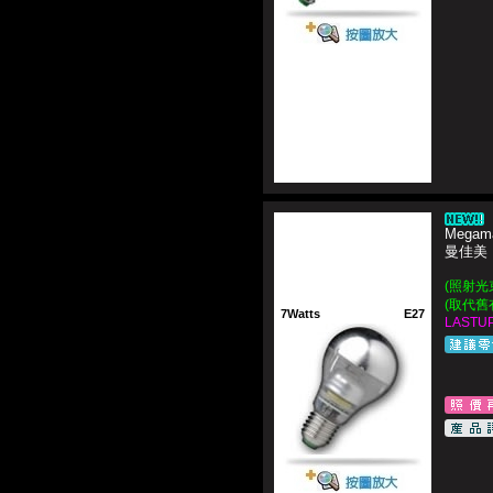
Megama
曼佳美
(照射光束
(取代舊
7Watts
E27
LASTUP