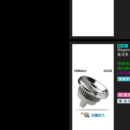
Megama
曼佳美
(照射光束
(取代舊
10Watts
GU10
LASTUP