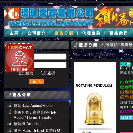
>
掛牆鐘/古典造
顯示 1 到 6 (共6個資料)
帳號 :
密碼 :
RHYTH
日本麗聲
登記會員
|
忘記密碼
(古典造
ROTATING PENDULUM
(黑色藝
(採用阿
(羅馬柱
分期付款
影音產品-Audio&Video
每月HKD
LASTUP
高級音響 / 家庭影院-Hi-Fi
Audio / Home Threater
擴音機-Amplifier
澳洲 Palic Hi-End 發燒線材