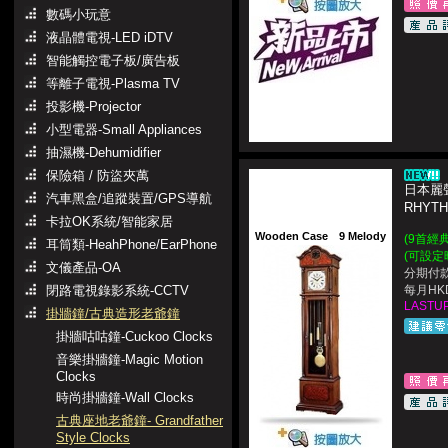
數碼小玩意
液晶體電視-LED iDTV
智能觸控電子板/廣告板
等離子電視-Plasma TV
投影機-Projector
小型電器-Small Appliances
抽濕機-Dehumidifier
保險箱 / 防盜夾萬
日本麗聲
汽車黑盒/追蹤裝置/GPS導航
RHYT
卡拉OK系統/智能家居
Wooden Case
9 Melody
(9首經
耳筒類-HeahPhone/EarPhone
(可設定
文儀產品-OA
分期付款
閉路電視錄影系統-CCTV
每月HKD
LASTUP
掛牆鐘/古典造形老爺鐘
掛牆咕咕鐘-Cuckoo Clocks
音樂掛牆鐘-Magic Motion
Clocks
時尚掛牆鐘-Wall Clocks
古典座地老爺鐘- Grandfather
Style Clocks