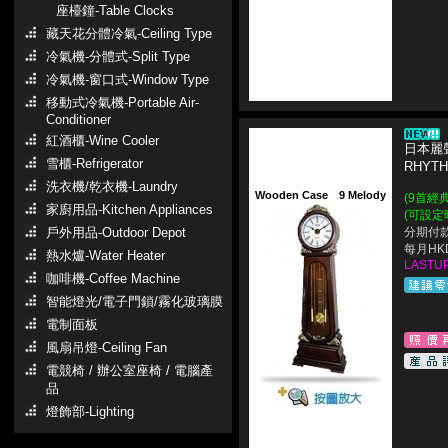
座檯鐘-Table Clocks
藏天花分體冷氣-Ceiling Type
冷氣機-分體式-Split Type
冷氣機-窗口式-Window Type
移動式冷氣機-Portable Air-
Conditioner
紅酒櫃-Wine Cooler
日本麗聲
雪櫃-Refrigerator
RHYT
洗衣機/乾衣機-Laundry
Wooden Case
9 Melody
(9首經
家廚用品-Kitchen Appliances
(可設定
戶外用品-Outdoor Depot
分期付款
每月HKD
熱水爐-Water Heater
LASTUP
咖啡機-Coffee Machine
智能燈光/電子門鎖/霧化玻璃膜
電制面板
風扇吊燈-Ceiling Fan
電競椅 / 辦公室座椅 / 電腦產
品
燈飾部-Lighting