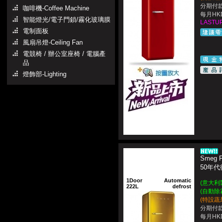
分期付款
咖啡機-Coffee Machine
每月HKD
智能燈光/電子門鎖/霧化玻璃膜
LASTUP
電制面板
風扇吊燈-Ceiling Fan
電競椅 / 辦公室座椅 / 電腦產
品
燈飾部-Lighting
Smeg 
50年代
1Door
Automatic
(意大利製造
222L
defrost
(自動除
(特設蔬
分期付款
每月HKD