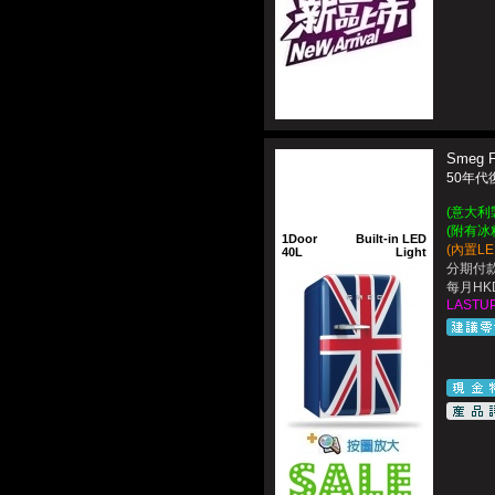
Smeg 
50年代
(意大利製造
(附有冰
1Door
Built-in LED
(內置L
40L
Light
分期付款
每月HKD
LASTUP