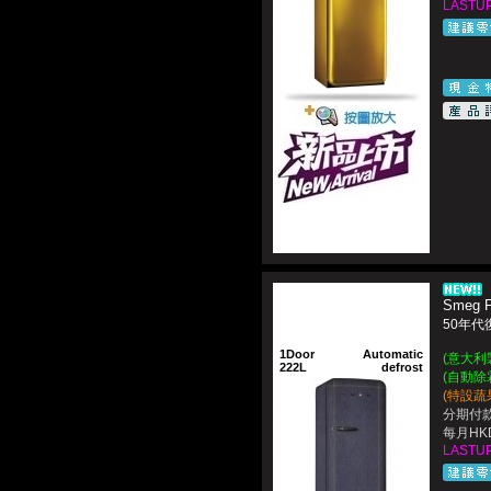
LASTUP
Smeg 
50年代
1Door
Automatic
(意大利製造
222L
defrost
(自動除
(特設蔬
分期付款
每月HKD
LASTUP