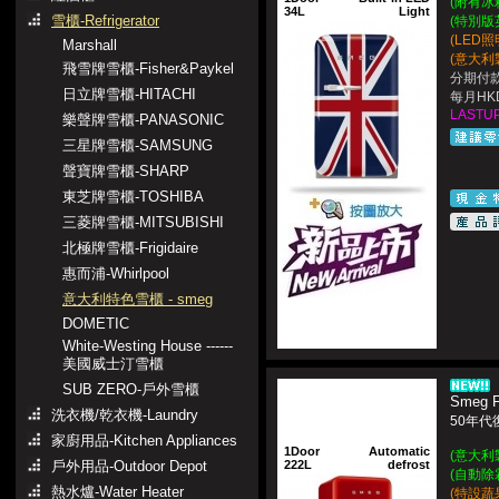
(附有冰
34L
Light
雪櫃-Refrigerator
(特別版英
(LED
Marshall
(意大利製造
飛雪牌雪櫃-Fisher&Paykel
分期付款
日立牌雪櫃-HITACHI
每月HKD
LASTUP
樂聲牌雪櫃-PANASONIC
三星牌雪櫃-SAMSUNG
聲寶牌雪櫃-SHARP
東芝牌雪櫃-TOSHIBA
三菱牌雪櫃-MITSUBISHI
北極牌雪櫃-Frigidaire
惠而浦-Whirlpool
意大利特色雪櫃 - smeg
DOMETIC
White-Westing House ------
美國威士汀雪櫃
SUB ZERO-戶外雪櫃
Smeg 
洗衣機/乾衣機-Laundry
50年代
家廚用品-Kitchen Appliances
1Door
Automatic
(意大利製造
戶外用品-Outdoor Depot
222L
defrost
(自動除
熱水爐-Water Heater
(特設蔬