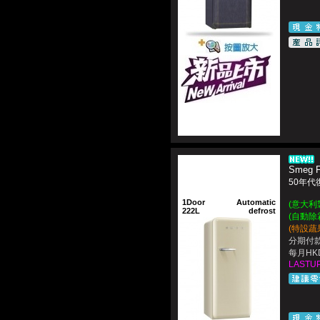
Smeg 
50年代
1Door
Automatic
(意大利製造
222L
defrost
(自動除
(特設蔬
分期付款
每月HKD
LASTUP