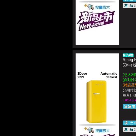
Smeg 
50年代
1Door
Automatic
(意大利製造
222L
defrost
(自動除
(特設蔬
分期付款
每月HKD
LASTUP