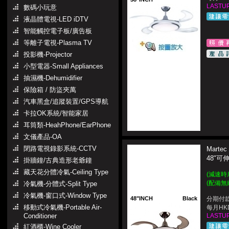
LASTUP
數碼小玩意
液晶體電視-LED iDTV
智能觸控電子板/廣告板
等離子電視-Plasma TV
投影機-Projector
小型電器-Small Appliances
抽濕機-Dehumidifier
保險箱 / 防盜夾萬
汽車黑盒/追蹤裝置/GPS導航
卡拉OK系統/智能家居
耳筒類-HeahPhone/EarPhone
文儀產品-OA
閉路電視錄影系統-CCTV
Martec
48"可
掛牆鐘/古典造形老爺鐘
藏天花分體冷氣-Ceiling Type
(減速時
(配備無
冷氣機-分體式-Split Type
冷氣機-窗口式-Window Type
48"INCH
Black
分期付款
移動式冷氣機-Portable Air-
每月HKD
Conditioner
LASTUP
紅酒櫃-Wine Cooler