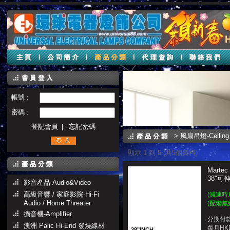
帳號 :
密碼 :
登記會員
|
忘記密碼
>
風扇吊燈-Ceiling
顯示 1 到 5 (共5個資料)
Martec 
38"
影音產品-Audio&Video
高級音響 / 家庭影院-Hi-Fi
(減速時
Audio / Home Threater
(配備無
擴音機-Amplifier
分期付款
澳洲 Palic Hi-End 發燒線材
每月HKD
38"INCH