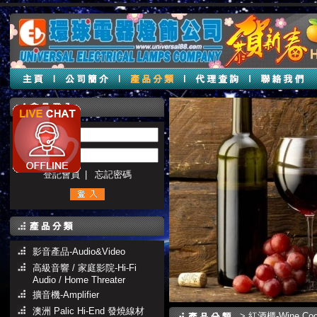
帳號 :
密碼 :
登記會員
|
忘記密碼
影音產品-Audio&Video
高級音響 / 家庭影院-Hi-Fi
Audio / Home Threater
擴音機-Amplifier
澳洲 Palic Hi-End 發燒線材
>
紅酒櫃-Wine Coo