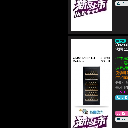
Vinvau
法國 1
Glass Door 111
1Temp
(櫸木層
Bottles
6Shelf
(LED
(自己調校
(除異味
(可於購
分期付款
每月HKD
LASTUP