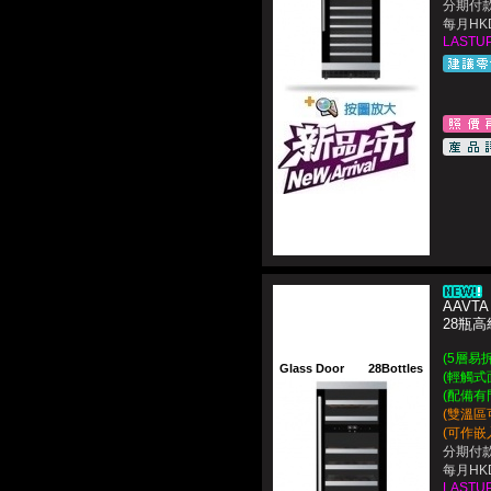
分期付款
每月HKD
LASTUP
AAVTA
28瓶
(5層易
Glass Door
28Bottles
(輕觸式
(配備有門
(雙溫區
(可作嵌
分期付款
每月HKD
LASTUP