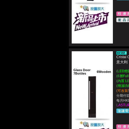
Crista
意大利
Glass Door
(LED
6Wooden
7Bottles
(6層Ful
(內置 L
(增濕功
(可改裝
分期付款
每月HKD
LASTUP