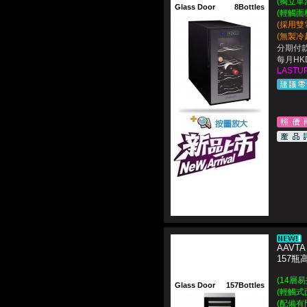
(獨立單
Glass Door
8Bottles
(輕觸面板
(採用雙
(無製冷
分期付款
每月HKD
LASTUP
AAVTA
157
(14層
Glass Door
157Bottles
(輕觸式
(配備有門