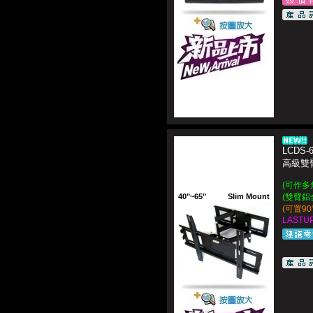
LCDS-
高級雙
(可作多
40"~65"
Slim Mount
(雙臂鋁
(可置9
LASTUP