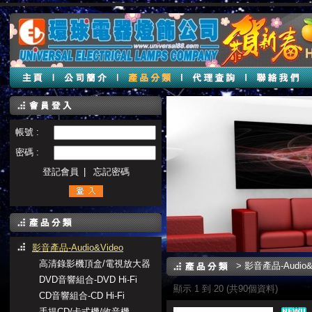
帳號 :
密碼 :
登記會員
|
忘記密碼
影音產品-Audio&Video
高清錄影機頂盒/電視放大器
>
影音產品-Audio&
DVD音響組合-DVD Hi-Fi
顯示 1 到 20 (共90個資料)
CD音響組合-CD Hi-Fi
手提CD/卡式機/收音機