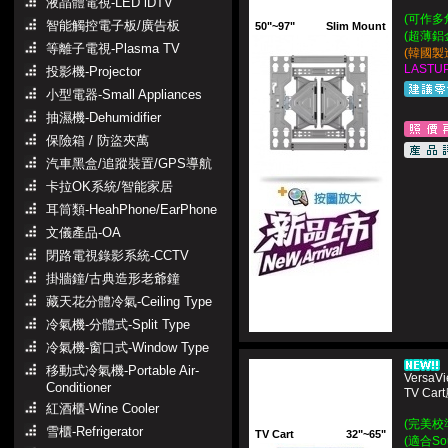
液晶體電視-LED iDTV
(可作多
智能觸控電子板/廣告板
50"~97"
Slim Mount
(超薄鋁
等離子電視-Plasma TV
(韓國製造~
LASTUP
投影機-Projector
小型電器-Small Appliances
抽濕機-Dehumidifier
保險箱 / 防盜夾萬
汽車黑盒/追蹤裝置/GPS導航
卡拉OK系統/智能家居
耳筒類-HeahPhone/EarPhone
文儀產品-OA
閉路電視錄影系統-CCTV
掛牆鐘/古典造形老爺鐘
藏天花分體冷氣-Ceiling Type
冷氣機-分體式-Split Type
冷氣機-窗口式-Window Type
移動式冷氣機-Portable Air-
VersaV
Conditioner
TV C
紅酒櫃-Wine Cooler
(完美校
雪櫃-Refrigerator
TV Cart
32"~65"
(適合So