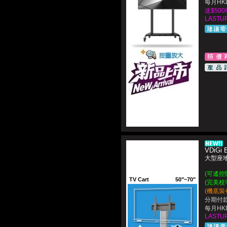
每月HKD
送$500
LASTUP
VDiGi E
大型座
(可遙控
TV Cart
50"~70"
(完美校
(機底裝
分期付款
每月HKD
LASTUP