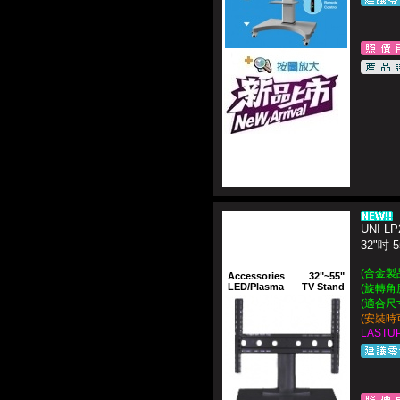
UNI LP
32"吋
(合金製
Accessories
32"~55"
LED/Plasma
TV Stand
(旋轉角度
(適合尺
(安裝時
LASTUP