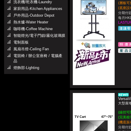
洗衣機/乾衣機-Laundry
(層板可
(底座設
家廚用品-Kitchen Appliances
分期付款
戶外用品-Outdoor Depot
每月HKD
熱水爐-Water Heater
LASTUP
咖啡機-Coffee Machine
智能燈光/電子門鎖/霧化玻璃膜
電制面板
風扇吊燈-Ceiling Fan
電競椅 / 辦公室座椅 / 電腦產
品
燈飾部-Lighting
Versa
大型座
(線控可
TV Cart
47"~75"
(完美校
(機底裝
分期付款