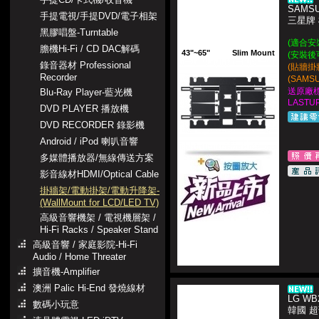
SAMSU
手提電視/手提DVD/電子相架
三星牌
黑膠唱盤-Turntable
(適合安裝 
膽機Hi-Fi / CD DAC解碼
43"~65"
Slim Mount
(安裝後
錄音器材 Professional
(貼牆掛
Recorder
(SAM
送原廠
Blu-Ray Player-藍光機
LASTUP
DVD PLAYER 播放機
DVD RECORDER 錄影機
Android / iPod 喇叭音響
多媒體播放器/無線傳送方案
影音線材HDMI/Optical Cable
掛牆架/電動掛架/電動升降架-
(WallMount for LCD/LED TV)
高級音響機架 / 電視機層架 /
Hi-Fi Racks / Speaker Stand
高級音響 / 家庭影院-Hi-Fi
Audio / Home Threater
擴音機-Amplifier
澳洲 Palic Hi-End 發燒線材
LG WB2
數碼小玩意
韓國 