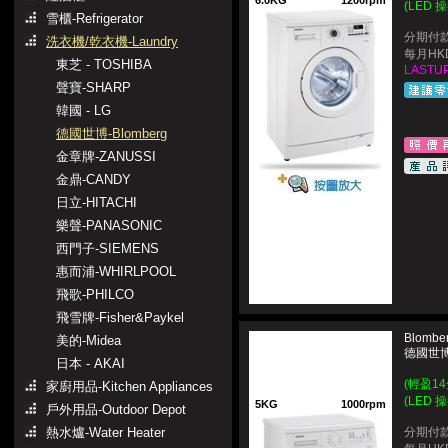
6.0KG
1200rpm
(LED 
雪櫃-Refrigerator
分期付款
洗衣機/乾衣機-Laundry
每月HKD
東芝 - TOSHIBA
LASTUP
聲寶-SHARP
韓國 - LG
德國世博-Blomberg
金章牌-ZANUSSI
金鼎-CANDY
日立-HITACHI
樂聲-PANASONIC
西門子-SIEMENS
惠而浦-WHIRLPOOL
飛歌-PHILCO
飛雪牌-Fisher&Paykel
Blombe
美的-Midea
德國世博
日本 - AKAI
(輕盈1
家廚用品-Kitchen Appliances
(LED 
5KG
1000rpm
戶外用品-Outdoor Depot
熱水爐-Water Heater
分期付款