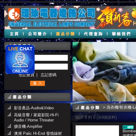
帳號 :
密碼 :
登記會員
|
忘記密碼
>
洗衣機/乾衣機-Lau
影音產品-Audio&Video
高級音響 / 家庭影院-Hi-Fi
顯示 1 到 8 (共8個資料)
Audio / Home Threater
擴音機-Amplifier
Blombe
澳洲 Palic Hi-End 發燒線材
德國世博