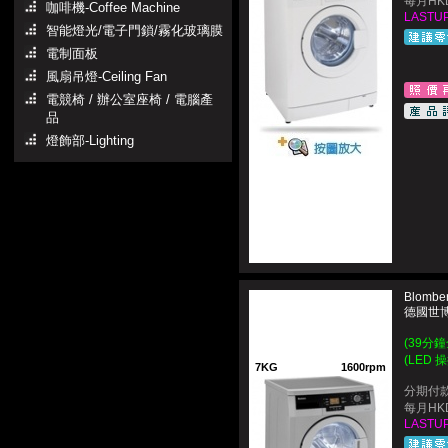
每月HKD
咖啡機-Coffee Machine
LASTUP
智能燈光/電子門鎖/霧化玻璃膜
電制面板
風扇吊燈-Ceiling Fan
電競椅 / 辦公室座椅 / 電腦產
品
燈飾部-Lighting
Blombe
德國世博
(39分
(LED 
7KG
1600rpm
分期付款
每月HKD
LASTUP