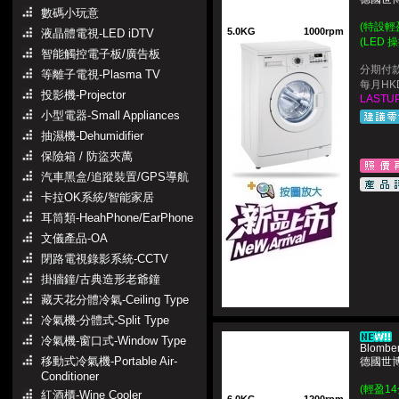
數碼小玩意
(特設輕
5.0KG
1000rpm
液晶體電視-LED iDTV
(LED 
智能觸控電子板/廣告板
分期付款
等離子電視-Plasma TV
每月HKD
投影機-Projector
LASTUP
小型電器-Small Appliances
抽濕機-Dehumidifier
保險箱 / 防盜夾萬
汽車黑盒/追蹤裝置/GPS導航
卡拉OK系統/智能家居
耳筒類-HeahPhone/EarPhone
文儀產品-OA
閉路電視錄影系統-CCTV
掛牆鐘/古典造形老爺鐘
藏天花分體冷氣-Ceiling Type
冷氣機-分體式-Split Type
冷氣機-窗口式-Window Type
Blombe
移動式冷氣機-Portable Air-
德國世博
Conditioner
(輕盈1
紅酒櫃-Wine Cooler