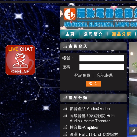
帳號 :
密碼 :
登記會員
|
忘記密碼
影音產品-Audio&Video
高級音響 / 家庭影院-Hi-Fi
Audio / Home Threater
擴音機-Amplifier
澳洲 Palic Hi-End 發燒線材