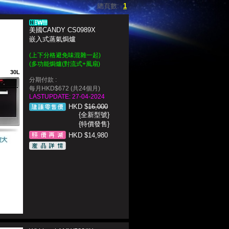
總頁數:
1
美國CANDY CS0989X
嵌入式蒸氣焗爐
(上下分格避免味混雜一起)
(
多功能焗爐(對流式+風扇
)
30L
分期付款 :
每月HKD$672 (共24個月)
LASTUPDATE: 27-04-2024
HKD $
16,000
{全新型號}
{特價發售}
HKD $14,980