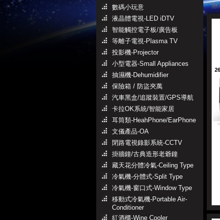
顯示
數碼小玩意
液晶體電視-LED iDTV
智能觸控電子板/廣告板
等離子電視-Plasma TV
投影機-Projector
小型電器-Small Appliances
2
抽濕機-Dehumidifier
保險箱 / 防盜夾萬
汽車黑盒/追蹤裝置/GPS導航
卡拉OK系統/智能家居
耳筒類-HeahPhone/EarPhone
文儀產品-OA
閉路電視錄影系統-CCTV
掛牆鐘/古典造形老爺鐘
藏天花分體冷氣-Ceiling Type
冷氣機-分體式-Split Type
冷氣機-窗口式-Window Type
移動式冷氣機-Portable Air-
Conditioner
紅酒櫃-Wine Cooler