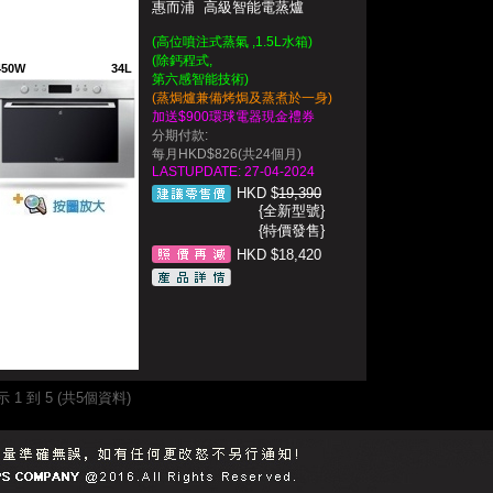
惠而浦 高級智能電蒸爐
(高位噴注式蒸氣 ,1.5L水箱)
(除鈣程式,
450W
34L
第六感智能技術)
(蒸焗爐兼備烤焗及蒸煮於一身)
加送$900環球電器現金禮券
分期付款:
每月HKD$826(共24個月)
LASTUPDATE: 27-04-2024
HKD $
19,390
{全新型號}
{特價發售}
HKD $18,420
 1 到 5 (共5個資料)