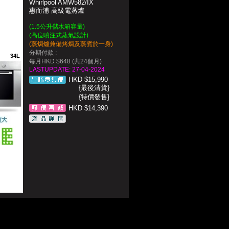
Whirlpool AMW582/IX
惠而浦 高級電蒸爐
(1.5公升儲水箱容量)
(高位噴注式蒸氣設計)
(蒸焗爐兼備烤焗及蒸煮於一身)
分期付款 :
34L
每月HKD $648 (共24個月)
LASTUPDATE: 27-04-2024
HKD $
15,990
{最後清貨}
{特價發售}
HKD $14,390