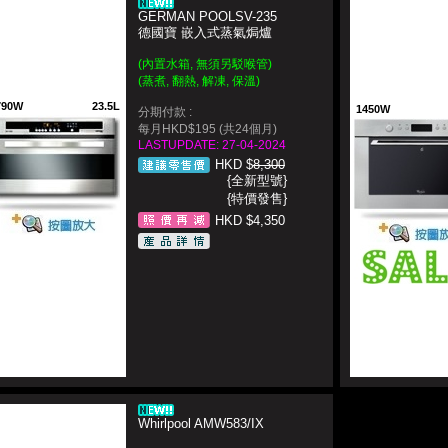
GERMAN POOLSV-235
德國寶 嵌入式蒸氣焗爐
(內置水箱, 無須另駁喉管)
(
蒸煮, 翻熱, 解凍, 保溫
)
790W
23.5L
1450W
分期付款 :
每月HKD$195 (共24個月)
LASTUPDATE: 27-04-2024
HKD $
8,300
{全新型號}
{特價發售}
HKD $4,350
Whirlpool AMW583/IX