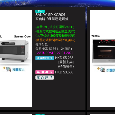
 1 到 5 (共5個資料)
SANDY SD-KC2601
家典牌 26L氣壓電焗爐
(容量26L, 溫度可調至248℃)
(微壓方式控制達至快速,美味)
(上/下燒烤,360度旋轉燒烤架)
2200W
6L
Stream Over
(微壓方式控制達至快速,美味)
分期付款 :
每月HKD $166 (共24個月)
LASTUPDATE: 27-04-2024
HKD $
5,268
{最新上架}
{特價發售}
HKD $3,688