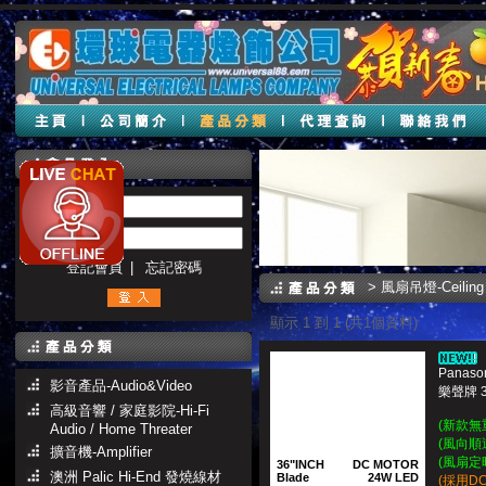
帳號 :
密碼 :
登記會員
|
忘記密碼
>
風扇吊燈-Ceiling
顯示 1 到 1 (共1個資料)
Panaso
影音產品-Audio&Video
樂聲牌 
高級音響 / 家庭影院-Hi-Fi
(新款無
Audio / Home Threater
(風向順
擴音機-Amplifier
(風扇定
36"INCH
DC MOTOR
澳洲 Palic Hi-End 發燒線材
Blade
24W LED
(採用D