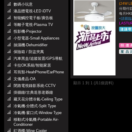
(24W 
數碼小玩意
分期付款
液晶體電視-LED iDTV
每月HKD
智能觸控電子板/廣告板
<請親
LASTUP
等離子電視-Plasma TV
投影機-Projector
小型電器-Small Appliances
抽濕機-Dehumidifier
保險箱 / 防盜夾萬
汽車黑盒/追蹤裝置/GPS導航
卡拉OK系統/智能家居
耳筒類-HeahPhone/EarPhone
文儀產品-OA
顯示 1 到 1 (共1個資料)
閉路電視錄影系統-CCTV
掛牆鐘/古典造形老爺鐘
藏天花分體冷氣-Ceiling Type
冷氣機-分體式-Split Type
冷氣機-窗口式-Window Type
移動式冷氣機-Portable Air-
Conditioner
紅酒櫃-Wine Cooler