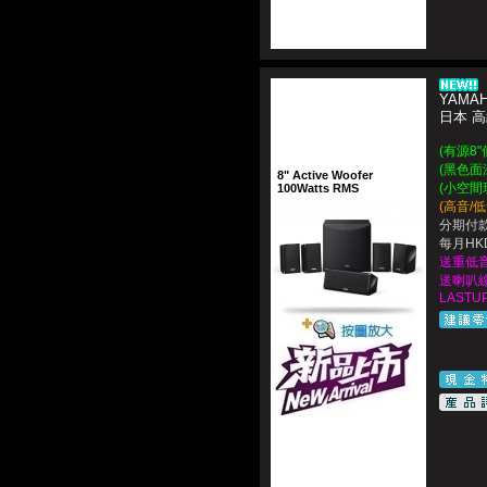
YAMAH
日本 高
(有源8
(黑色面
8" Active Woofer
(小空間
100Watts RMS
(高音/
分期付款
每月HKD
送重低音Su
送喇叭線Sp
LASTUP