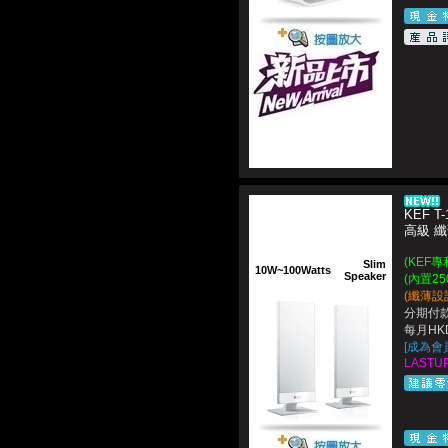
KEF T-
高級 
(KEF
Slim
10W~100Watts
Speaker
(內置250
(纖薄設
分期付款
每月HKD
[成為會
LASTUP