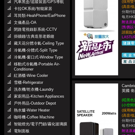
汽車黑盒/追蹤裝置/GPS導航
(採用
雙
(高音/
卡拉OK系統/智能家居
分期付款
耳筒類-HeahPhone/EarPhone
每月HKD
附送原
文儀產品-OA
[售
價以一
閉路電視錄影系統-CCTV
請親臨
掛牆鐘/古典造形老爺鐘
LASTUP
藏天花分體冷氣-Ceiling Type
冷氣機-分體式-Split Type
冷氣機-窗口式-Window Type
移動式冷氣機-Portable Air-
Conditioner
紅酒櫃-Wine Cooler
雪櫃-Refrigerator
Cambri
洗衣機/乾衣機-Laundry
英國 
家廚用品-Kitchen Appliances
(啞黑色
戶外用品-Outdoor Depot
(小空間
熱水爐-Water Heater
(採用獨
SATELLITE
200Watts
SPEAKER
(高音/
咖啡機-Coffee Machine
分期付款
智能燈光/電子門鎖/霧化玻璃膜
每月HKD
電制面板
附送原