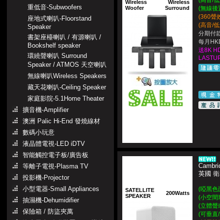
(高音/
Wireless
Wireless
重低音-Subwoofers
Woofer
Surround
(無線後
(360
座地式喇叭-Floorstand
(高音/
Speaker
分期付款
書架座檯喇叭 / 有源喇叭 /
每月HKD
Bookshelf speaker
送8K H
環繞聲喇叭 Surround
LASTUP
Speaker / ATMOS 天空喇叭
無線喇叭Wireless Speakers
藏天花喇叭-Ceiling Speaker
家庭影院-5.1Home Theater
擴音機-Amplifier
澳洲 Palic Hi-End 發燒線材
數碼小玩意
液晶體電視-LED iDTV
智能觸控電子板/廣告板
Cambri
等離子電視-Plasma TV
英國 
投影機-Projector
小型電器-Small Appliances
(啞黑色
SATELLITE
200Watts
SPEAKER
(小空間
抽濕機-Dehumidifier
(立體聲
保險箱 / 防盜夾萬
(可垂直