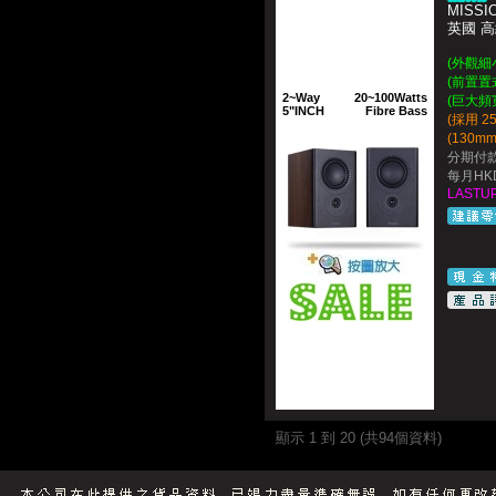
MISSIO
英國 高
(外觀細
(前置置
2~Way
20~100Watts
(巨大頻
5"INCH
Fibre Bass
(採用 
(130
分期付款
每月HKD
LASTUP
顯示 1 到 20 (共94個資料)