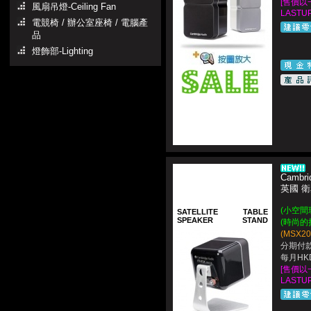
[售
價以一
風扇吊燈-Ceiling Fan
LASTUP
電競椅 / 辦公室座椅 / 電腦產
品
燈飾部-Lighting
Cambri
英國 
(小空間
SATELLITE
TABLE
SPEAKER
STAND
(時尚的
(MSX
分期付款
每月HKD
[售
價以一
LASTUP