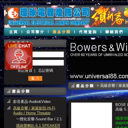
帳號 :
密碼 :
登記會員
|
忘記密碼
>
高級音響 / 家庭影院-H
顯示 1 到 20 (共94個資料)
影音產品-Audio&Video
BOSE 
高級音響 / 家庭影院-Hi-Fi
高級 5
Audio / Home Threater
(低音頂
一體化音響-Sound Bar / 2.1
(6組H
環繞聲喇叭-5.1 SPEAKER