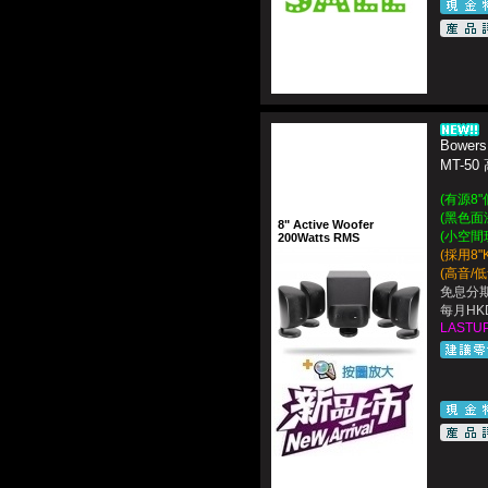
Bowers
MT-5
(有源8"
(黑色面
8" Active Woofer
(小空間
200Watts RMS
(採用8"
(高音/
免息分期
每月HKD
LASTUP