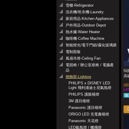
雪櫃-Refrigerator
洗衣機/乾衣機-Laundry
家廚用品-Kitchen Appliances
戶外用品-Outdoor Depot
熱水爐-Water Heater
咖啡機-Coffee Machine
智能燈光/電子門鎖/霧化玻璃膜
電制面板
風扇吊燈-Ceiling Fan
電競椅 / 辦公室座椅 / 電腦產
品
5頭
高
燈飾部-Lighting
PHILIPS x DISNEY LED
(
Light 飛利浦迪士尼氣氛燈
LA
PHILIPS 護眼檯燈
3M 護目檯燈
Panasonic 護目檯燈
ORIGO LED 充電書檯燈
Panasonic 天花燈
LED氣氛燈 / 蠟燭燈