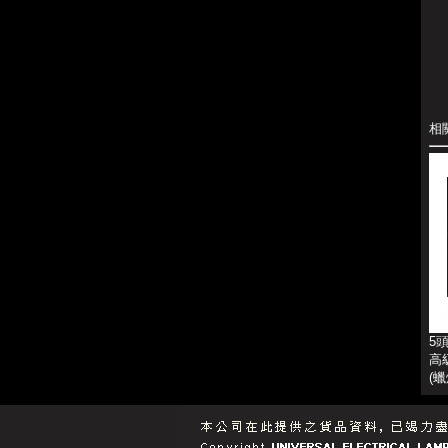
相
5頭
高
(
蠟