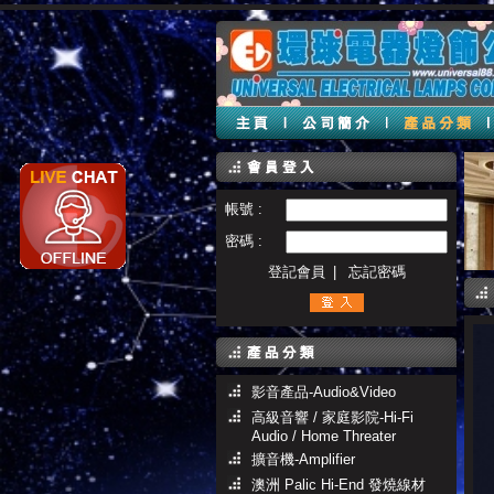
帳號 :
密碼 :
登記會員
|
忘記密碼
影音產品-Audio&Video
高級音響 / 家庭影院-Hi-Fi
Audio / Home Threater
擴音機-Amplifier
澳洲 Palic Hi-End 發燒線材