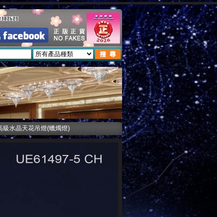
CH 高級水晶天花吊燈(蠟燭燈)