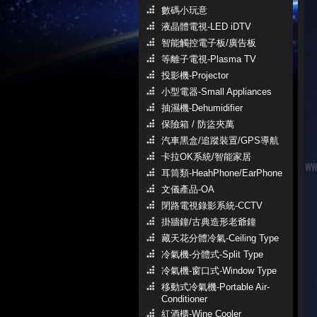
數碼小玩意
液晶體電視-LED iDTV
智能觸控電子板/廣告板
等離子電視-Plasma TV
投影機-Projector
小型電器-Small Appliances
抽濕機-Dehumidifier
保險箱 / 防盜夾萬
汽車黑盒/追蹤裝置/GPS導航
卡拉OK系統/智能家居
耳筒類-HeahPhone/EarPhone
文儀產品-OA
閉路電視錄影系統-CCTV
掛牆鐘/古典造形老爺鐘
藏天花分體冷氣-Ceiling Type
冷氣機-分體式-Split Type
冷氣機-窗口式-Window Type
移動式冷氣機-Portable Air-
Conditioner
紅酒櫃-Wine Cooler