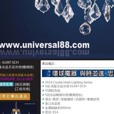
- 61497-5CH
產品備註 :
級水晶天花吊燈(
蠟燭燈
)
採用進口高透光高級水晶珠)
STUPDATE: 23-12-2025
2019 Crystal Hotel Lighting Series
{酒店酒樓}
5頭-高級水晶吊燈 61497-5CH
{工程吊燈}
可調較高低
5
頭水晶蠟燭吊燈(蠟燭燈款)
適合: 睡房 / 客飯廳燈 / 店鋪燈 / 餐廳使用
進口水晶珠
金屬鐵鍊長600mm
燈頭: E14