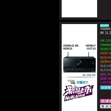
YAMAH
8K 1
(4K 12
(384kH
220Wx11 8K
HDMIx7
HDR10
OUTx3
(支持D
(HDR V
(杜比A
(採用Heig
免息分期
每月HKD
送$1,
送8K U
LASTUP