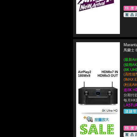
Marant
馬蘭士 
(最新Ai
(採用AKM
(8K UH
AirPlay2
HDMIx7 IN
(高性能
185Wx9
HDMIx3 OUT
(IMAX 
(杜比A
送8K H
分期付款
每月HKD
LASTUP