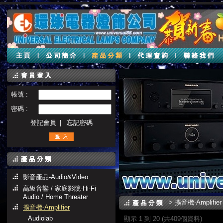
帳號 :
密碼 :
登記會員
|
忘記密碼
影音產品-Audio&Video
高級音響 / 家庭影院-Hi-Fi
Audio / Home Threater
>
擴音機-Amplifier
擴音機-Amplifier
Audiolab
顯示 1 到 20 (共409個資料)