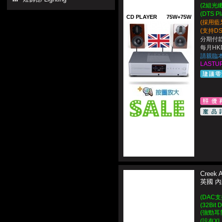
(2組光
(DTS 
CD PLAYER
75W+75W
(採用藍牙5
(支持DS
分期付款
每月HKD
請親臨
LASTUP
Creek 
英國 
(DAC
(32Bit
(強勁耳
(設有XL