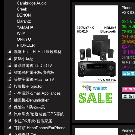
Cambridge Audio
Pione
Creek
VSX-93
DENON
Marantz
(藍牙Bl
(6組HD
YAMAHA
170Wx7 4K
HDMIx6
HDR10
Bluetooth
(支援3.
WiiM
(強勁低
ONKYO
(衛星喇
PIONEER
送4K H
澳洲 Palic Hi-End 發燒線材
[環球電
分期付款
數碼小玩意
每月HKD
液晶體電視-LED iDTV
LASTUP
智能觸控電子板/廣告板
等離子電視-Plasma TV
投影機-Projector
小型電器-Small Appliances
抽濕機-Dehumidifier
保險箱 / 防盜夾萬
汽車黑盒/追蹤裝置/GPS導航
卡拉OK系統/智能家居
耳筒類-HeahPhone/EarPhone
Pione
文儀產品-OA