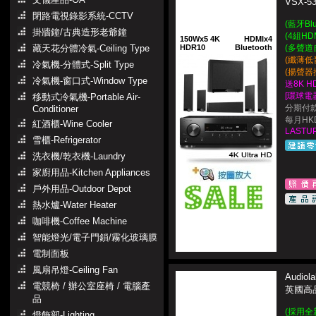
VSX-53
閉路電視錄影系統-CCTV
(藍牙Bl
掛牆鐘/古典造形老爺鐘
(4組HD
150Wx5 4K
HDMIx4
藏天花分體冷氣-Ceiling Type
HDR10
Bluetooth
(多聲道
(纖薄低
冷氣機-分體式-Split Type
(揚聲器
冷氣機-窗口式-Window Type
送8K H
[環球電
移動式冷氣機-Portable Air-
分期付款
Conditioner
每月HKD
紅酒櫃-Wine Cooler
LASTUP
雪櫃-Refrigerator
洗衣機/乾衣機-Laundry
家廚用品-Kitchen Appliances
戶外用品-Outdoor Depot
熱水爐-Water Heater
咖啡機-Coffee Machine
智能燈光/電子門鎖/霧化玻璃膜
電制面板
風扇吊燈-Ceiling Fan
Audiol
電競椅 / 辦公室座椅 / 電腦產
英國高
品
(採用全
燈飾部-Lighting