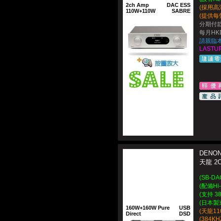
2ch Amp
DAC ESS
(採用高
110W+110W
SABRE
(提供每聲
分期付款
每月HKD
請親臨
LASTUP
DENON
天龍 
(SB-D
(配備Hi
(支持 38
(日本製造 
160W+160W Pure
USB
(天龍1
Direct
DSD
(
384KHZ