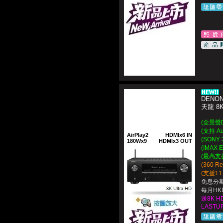
DENON
天龍 8
(全景聲D
(支持 Au
AirPlay2
HDMIx6 IN
(SONY 
180Wx9
HDMIx3 OUT
(IMAX
(最高支援8
(360 R
(支援1
免息分期
每月HKD
送8K H
LASTUP