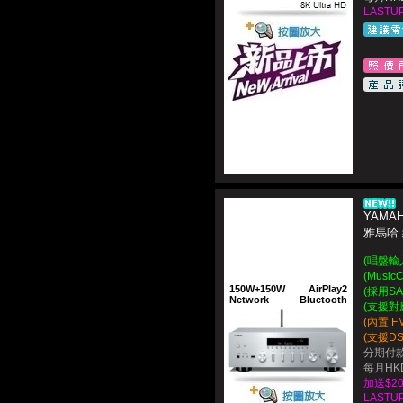
LASTUP
YAMAH
雅馬哈
(唱盤輸入
(Musi
150W+150W
AirPlay2
(採用SA
Network
Bluetooth
(支援對應
(內置 F
(支援DSD
分期付款
每月HKD
加送$20
LASTUP