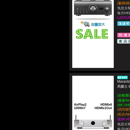
(數碼/
免息分期
每月HKD
LASTUP
Marant
馬蘭士 
(自動唇形
(最新Ai
AirPlay2
HDMIx6
(8K UH
100Wx7
HDMIx1Out
(高性能
(杜比A
送8K H
免息分期
每月HKD