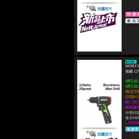
WORX 
德國 1
(鑽孔能力
12Volts
Brushless
(鑽孔能力
2Speed
Mini Drill
(額定空載
(20段
附二粒2
附原廠
分期付款
每月HKD
LASTUP