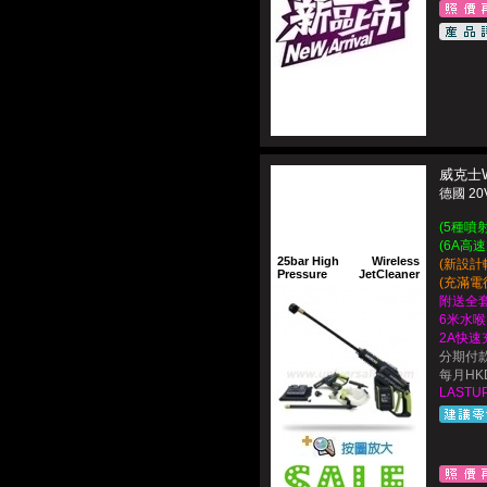
威克士W
德國 2
(5種噴
(6A高
25bar High
Wireless
(新設計輕
Pressure
JetCleaner
(充滿電
附送全套
6米水喉
2A快
分期付款
每月HKD$
LASTUP