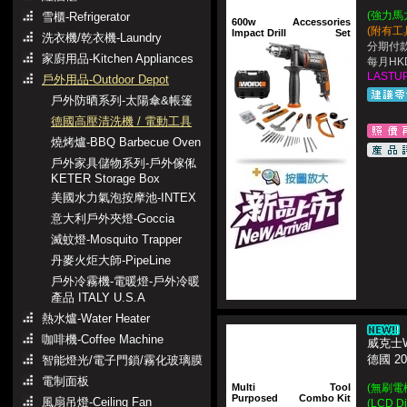
(強力馬力
雪櫃-Refrigerator
600w
Accessories
(附有工
Impact Drill
Set
洗衣機/乾衣機-Laundry
分期付款
家廚用品-Kitchen Appliances
每月HKD
LASTUP
戶外用品-Outdoor Depot
戶外防晒系列-太陽傘&帳篷
德國高壓清洗機 / 電動工具
燒烤爐-BBQ Barbecue Oven
戶外家具儲物系列-戶外傢俬
KETER Storage Box
美國水力氣泡按摩池-INTEX
意大利戶外夾燈-Goccia
滅蚊燈-Mosquito Trapper
丹麥火炬大師-PipeLine
戶外冷霧機-電暖燈-戶外冷暖
產品 ITALY U.S.A
熱水爐-Water Heater
咖啡機-Coffee Machine
威克士W
德國 
智能燈光/電子門鎖/霧化玻璃膜
電制面板
Multi
Tool
(無刷電機
Purposed
Combo Kit
風扇吊燈-Ceiling Fan
(LCD 