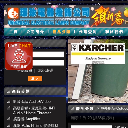
帳號 :
密碼 :
登記會員
|
忘記密碼
影音產品-Audio&Video
高級音響 / 家庭影院-Hi-Fi
>
戶外用品-Outdoor
Audio / Home Threater
顯示 1 到 20 (共38個資料)
擴音機-Amplifier
澳洲 Palic Hi-End 發燒線材
WORX