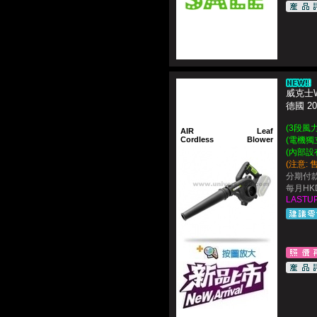
威克士W
德國 2
(3段風
AIR
Leaf
Cordless
Blower
(電機獨
(內部設
(注意:
分期付款
每月HKD$
LASTUP