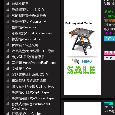
數碼小玩意
德國 
液晶體電視-LED iDTV
(足所有
智能觸控電子板/廣告板
(一體式
(檯面測
等離子電視-Plasma TV
Folding Work Table
分期付款
投影機-Projector
每月HKD
小型電器-Small Appliances
LASTUP
抽濕機-Dehumidifier
保險箱 / 防盜夾萬
汽車黑盒/追蹤裝置/GPS導航
卡拉OK系統/智能家居
耳筒類-HeahPhone/EarPhone
文儀產品-OA
閉路電視錄影系統-CCTV
掛牆鐘/古典造形老爺鐘
藏天花分體冷氣-Ceiling Type
冷氣機-分體式-Split Type
冷氣機-窗口式-Window Type
移動式冷氣機-Portable Air-
WORX 
Conditioner
600
紅酒櫃-Wine Cooler