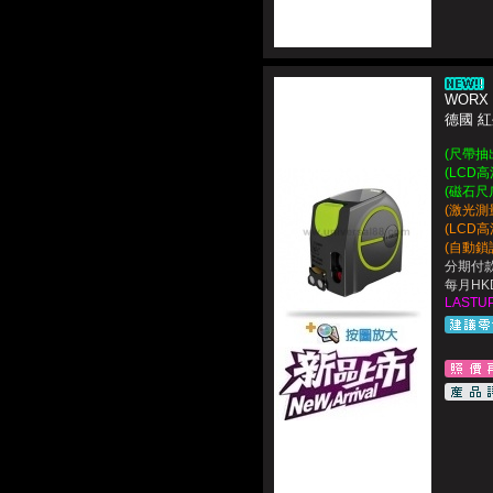
WORX 
德國 
(尺帶抽
(LCD
(磁石尺
(激光測
(LCD
(自動鎖
分期付款
每月HKD
LASTUP