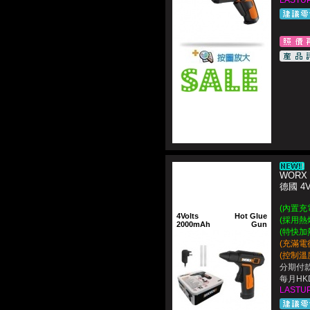
LASTUP
WORX 
德國 
(內置充電
4Volts
Hot Glue
(採用熱
2000mAh
Gun
(特快加熱
(充滿電
(控制溫度
分期付款
每月HKD
LASTUP