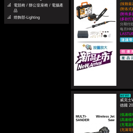
(辣雞最高
電競椅 / 辦公室座椅 / 電腦產
(附各式
品
(附有多
燈飾部-Lighting
(多款打
分期付款
每月HKD$
LASTUP
威克士W
德國 2
(低速檔每
MULTI-
Wireless Jet
(高速檔每
SANDER
Saw
(充電器
(充滿電