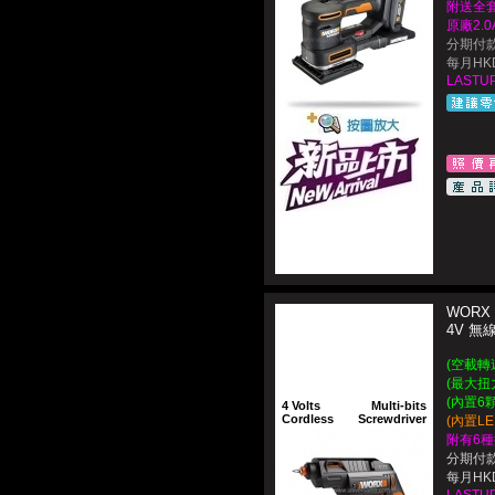
附送全套
原廠2.
分期付款
每月HKD$
LASTUP
WORX 
4V 
(空載轉速
(最大扭力
(內置6
4 Volts
Multi-bits
Cordless
Screwdriver
(內置L
附有6種
分期付款
每月HKD