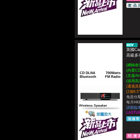
英國Cam
高級多功
(網絡收音機
(內置CD 
CD DLNA
700Watts
(支援AirP
Bluetooth
FM Radio
(採用高清藍
(通過其新
(2個6.
免息分期
每月HKD
請親臨
LASTUP