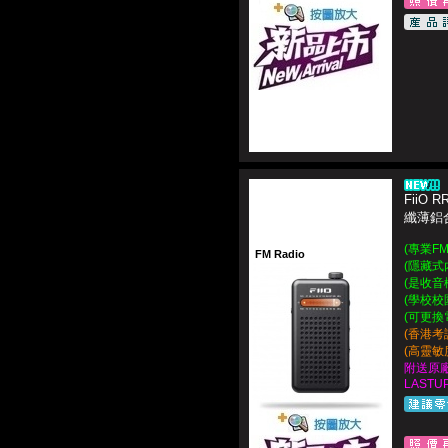
FiiO R
纖薄鋁
(專業FM
FM Radio
(隱藏式
(是收音
(學校校
(可更換
(香港考
(高靈敏
附送原廠
LASTUP