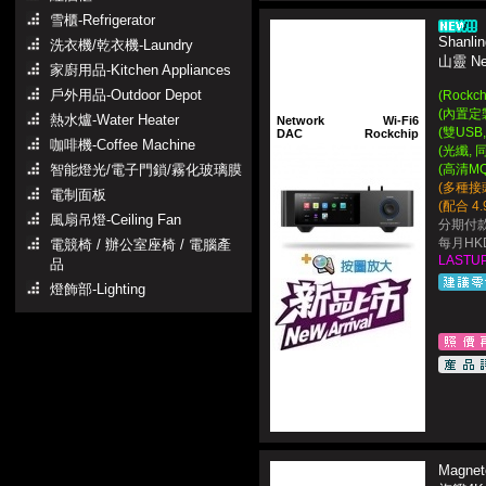
雪櫃-Refrigerator
Shanli
洗衣機/乾衣機-Laundry
山靈 N
家廚用品-Kitchen Appliances
戶外用品-Outdoor Depot
(Rock
(內置定
熱水爐-Water Heater
Network
Wi-Fi6
(雙USB,
DAC
Rockchip
咖啡機-Coffee Machine
(光纖,
智能燈光/電子門鎖/霧化玻璃膜
(高清MQA
(多種接
電制面板
(配合 4.
風扇吊燈-Ceiling Fan
分期付款
每月HKD
電競椅 / 辦公室座椅 / 電腦產
LASTUP
品
燈飾部-Lighting
Magne