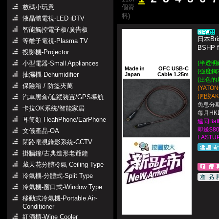
數碼小玩意
個資
料)
液晶體電視-LED iDTV
智能觸控電子板/廣告板
日本Bris
等離子電視-Plasma TV
BSHP f
投影機-Projector
小型電器-Small Appliances
(半透明
Made in
OFC USB-C
(強度鋼
抽濕機-Dehumidifier
Japan
Cable 1.25m
(出色的
保險箱 / 防盜夾萬
(YATO
(四絞A
汽車黑盒/追蹤裝置/GPS導航
免息分期
卡拉OK系統/智能家居
每月HKD
耳筒類-HeahPhone/EarPhone
連同Ba
即送$8
文儀產品-OA
LASTUP
閉路電視錄影系統-CCTV
掛牆鐘/古典造形老爺鐘
藏天花分體冷氣-Ceiling Type
冷氣機-分體式-Split Type
冷氣機-窗口式-Window Type
移動式冷氣機-Portable Air-
Conditioner
紅酒櫃-Wine Cooler