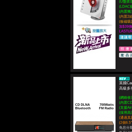
(U盤抓
(LDA
(內置獨立
(內置2
(板磁吸
加$39
LASTUP
英國Cam
高級多功
(網絡收音機
(內置CD 
CD DLNA
700Watts
(支援AirP
Bluetooth
FM Radio
(採用高清藍
(通過其新
(2個6.
免息分期