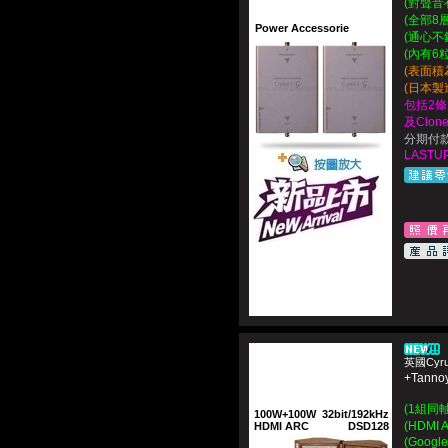
(對聲音
(全部8
Power Accessorie
(通心不
(內有6粒
(表面積為
(日本製
包括2條
及Clon
分期付款:
LASTUP
英國Cyr
+Tanno
(1組同
100W+100W
32bit/192kHz
(HDMI
HDMI ARC
DSD128
(Google 