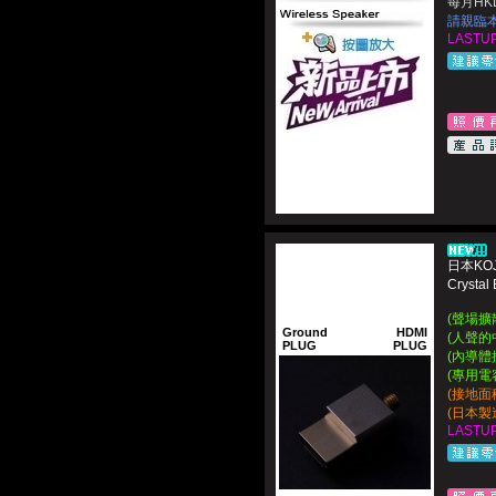
每月HKD
請親臨
LASTUP
日本KOJ
Crysta
(聲場擴
Ground
HDMI
(人聲的
PLUG
PLUG
(內導體
(專用電
(接地面積
(日本製造 
LASTUP