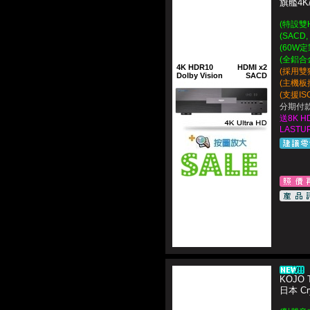
旗艦4K
(特設雙
(SACD,
(60W
(全鋁合
4K HDR10
HDMI x2
(採用雙
Dolby Vision
SACD
(主機板採
(支援I
分期付款
送8K H
LASTUP
KOJO 
日本 Cr