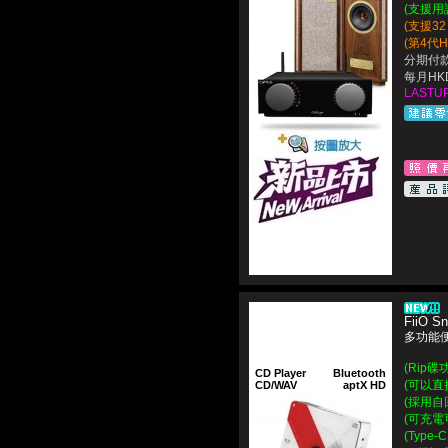
(支援用
(支援32 
(第4代Hy
分期付款
每月HKD
LASTUP
FiiO S
多功能便攜
(Rip
CD Player
Bluetooth
(可以直
CD/WAV
aptX HD
(採用自
(可充電
(Type