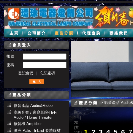
帳號 :
密碼 :
登記會員
|
忘記密碼
>
影音產品-Audio&
影音產品-Audio&Video
高級音響 / 家庭影院-Hi-Fi
顯示
Audio / Home Threater
1 到
20
擴音機-Amplifier
(共
澳洲 Palic Hi-End 發燒線材
1
2
3
4
5
6
7
1107