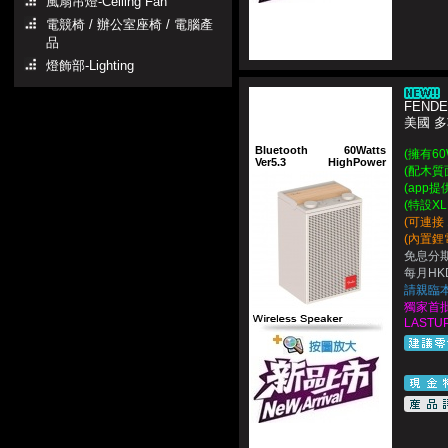
風扇吊燈-Ceiling Fan
電競椅 / 辦公室座椅 / 電腦產
品
燈飾部-Lighting
FENDE
美國 
Bluetooth
60Watts
(擁有6
Ver5.3
HighPower
(配木質
(app
(特設XL
(可連接
(內置鋰
免息分期
每月HKD
請親臨
獨家首批
LASTUP