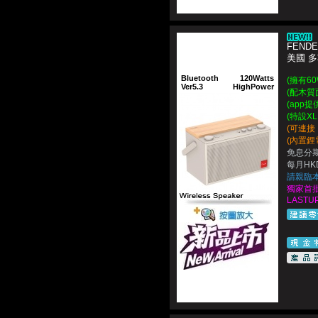
FENDE
美國 
Bluetooth
120Watts
(擁有6
Ver5.3
HighPower
(配木質
(app
(特設XL
(可連接
(內置鋰
免息分期
每月HKD
請親臨
獨家首批
LASTUP