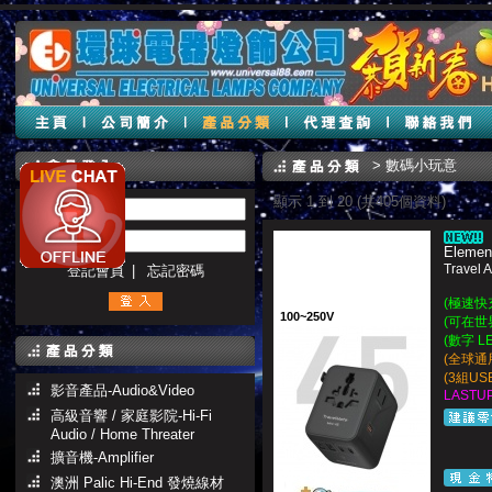
>
數碼小玩意
顯示 1 到 20 (共405個資料)
帳號 :
密碼 :
Elemen
Travel
登記會員
|
忘記密碼
(極速快
100~250V
(可在世
(數字 L
(全球通
(3組USB
影音產品-Audio&Video
LASTUP
高級音響 / 家庭影院-Hi-Fi
Audio / Home Threater
擴音機-Amplifier
澳洲 Palic Hi-End 發燒線材