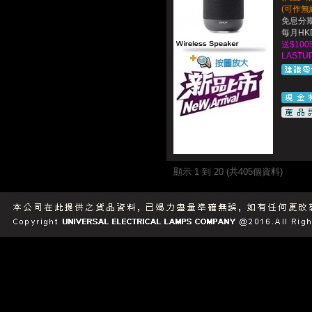
(可作無
免息分期
每月HKD
送$10
LASTUP
顯示 1 到 20 (共405個資料)