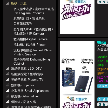
數碼小玩意
個人衛生產品 / 寵物衛生產品
Pet Hygiene Products
航拍飛行器 / 雲台系統
兒童學習系列
藍牙喇叭/DAB+數碼收音機 /
流動電池 / IP Camera
數碼相機-Digital Camera
流動相片印相機-Printer
XPOWE
鋁合金
流動印相服務 Instant Photo
Printing Service
(極速快
電子防潮箱 Dehumidifying
10000mAh
Magnetic
(Qi2.
PD 3.0
Charging
Cabinet
(數字 L
液晶體電視-LED iDTV
[支持PD
[擁有38
智能觸控電子板/廣告板
附送 60
等離子電視-Plasma TV
LASTUP
投影機-Projector
小型電器-Small Appliances
抽濕機-Dehumidifier
保險箱 / 防盜夾萬
汽車黑盒/追蹤裝置/GPS導航