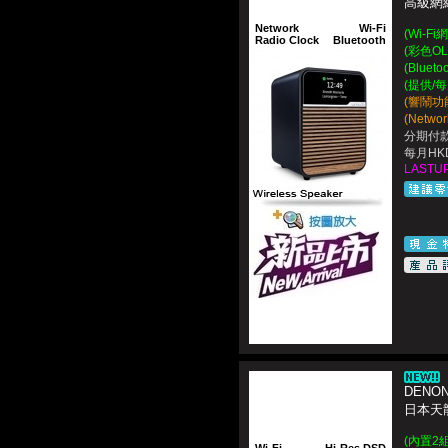
高級網絡
Network
Wi-Fi
(Wi-F
Radio Clock
Bluetooth
(彩色O
(Blue
(提供/
(響鬧功能
(Netwo
分期付款
每月HKD
LASTUP
DENON
日本天龍
(內置2組