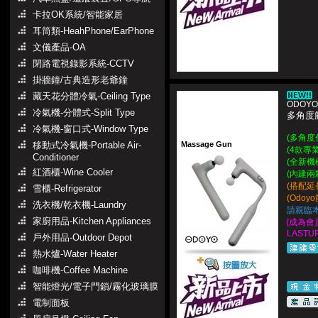
卡拉OK系統/智能家居
耳筒類-HeahPhone/EarPhone
文儀產品-OA
閉路電視錄影系統-CCTV
掛牆鐘/古典造形老爺鐘
藏天花分體冷氣-Ceiling Type
ODOYO 
冷氣機-分體式-Split Type
多角度
冷氣機-窗口式-Window Type
(多角度
移動式冷氣機-Portable Air-
Massage Gun
(4款專
Conditioner
(全新機
紅酒櫃-Wine Cooler
(內建兩
(搭配延
雪櫃-Refrigerator
(Odo
洗衣機/乾衣機-Laundry
請親臨
家廚用品-Kitchen Appliances
[成為會
LASTUP
戶外用品-Outdoor Depot
熱水爐-Water Heater
咖啡機-Coffee Machine
智能燈光/電子門鎖/霧化玻璃膜
電制面板