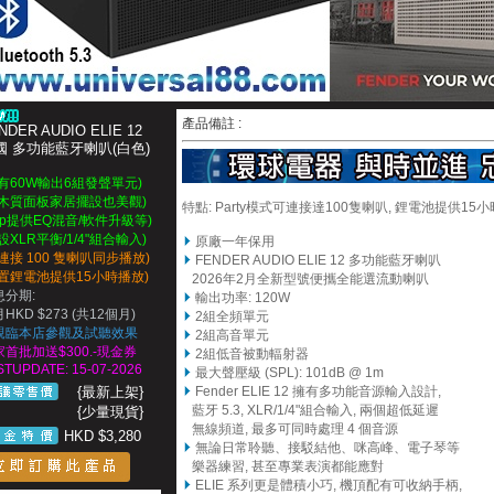
產品備註 :
NDER AUDIO ELIE 12
國 多功能藍牙喇叭(白色)
擁有60W輸出6組發聲單元)
配木質面板家居擺設也美觀)
特點: Party模式可連接達100隻喇叭, 鋰電池提供15
pp提供EQ混音/軟件升級等)
設XLR平衡/1/4"組合輸入)
原廠一年保用
連接 100 隻喇叭同步播放)
FENDER AUDIO ELIE 12 多功能藍牙喇叭
內置鋰電池提供15小時播放)
2026年2月全新型號便攜全能選流動喇叭
息分期:
輸出功率: 120W
HKD $273 (共12個月)
2組全頻單元
親臨本店參觀及試聽效果
2組高音單元
家首批加送$300.-現金券
2組低音被動輻射器
STUPDATE: 15-07-2026
最大聲壓級 (SPL): 101dB @ 1m
{最新上架}
Fender ELIE 12 擁有多功能音源輸入設計,
藍牙 5.3, XLR/1/4"組合輸入, 兩個超低延遲
{少量現貨}
無線頻道, 最多可同時處理 4 個音源
HKD $3,280
無論日常聆聽、接駁結他、咪高峰、電子琴等
樂器練習, 甚至專業表演都能應對
ELIE 系列更是體積小巧, 機頂配有可收納手柄,