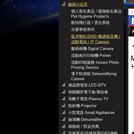
數碼小玩意
個人衛生產品 / 寵物衛生產品
Pet Hygiene Products
航拍飛行器 / 雲台系統
兒童學習系列
藍牙喇叭/DAB+數碼收音機 /
流動電池 / IP Camera
數碼相機-Digital Camera
流動相片印相機-Printer
流動印相服務 Instant Photo
Printing Service
電子防潮箱 Dehumidifying
Cabinet
液晶體電視-LED iDTV
智能觸控電子板/廣告板
等離子電視-Plasma TV
投影機-Projector
小型電器-Small Appliances
抽濕機-Dehumidifier
保險箱 / 防盜夾萬
汽車黑盒/追蹤裝置/GPS導航