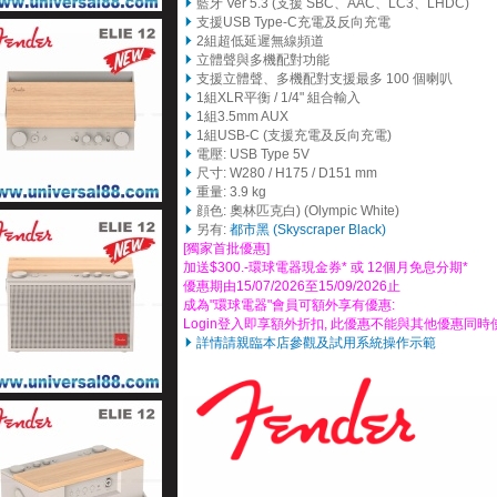
藍牙 Ver 5.3 (支援 SBC、AAC、LC3、LHDC)
支援USB Type-C充電及反向充電
2組超低延遲無線頻道
立體聲與多機配對功能
支援立體聲、多機配對支援最多 100 個喇叭
1組XLR平衡 / 1/4" 組合輸入
1組3.5mm AUX
1組USB-C (支援充電及反向充電)
電壓: USB Type 5V
尺寸: W280 / H175 / D151 mm
重量: 3.9 kg
顔色: 奧林匹克白) (Olympic White)
另有:
都市黑 (Skyscraper Black)
[獨家首批優惠]
加送$300.-環球電器現金券* 或 12個月免息分期*
優惠期由15/07/2026至15/09/2026止
成為"環球電器"會員可額外享有優惠:
Login登入即享額外折扣, 此優惠不能與其他優惠同時
詳情請親臨本店參觀及試用系統操作示範