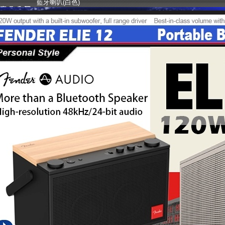
藍牙喇叭(白色)