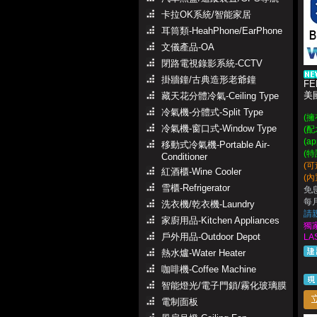
卡拉OK系統/智能家居
耳筒類-HeahPhone/EarPhone
文儀產品-OA
閉路電視錄影系統-CCTV
掛牆鐘/古典造形老爺鐘
FE
美
藏天花分體冷氣-Ceiling Type
冷氣機-分體式-Split Type
(
冷氣機-窗口式-Window Type
(
(a
移動式冷氣機-Portable Air-
(特
Conditioner
(可
紅酒櫃-Wine Cooler
(
雪櫃-Refrigerator
免
每月
洗衣機/乾衣機-Laundry
請
家廚用品-Kitchen Appliances
獨
戶外用品-Outdoor Depot
LA
熱水爐-Water Heater
咖啡機-Coffee Machine
智能燈光/電子門鎖/霧化玻璃膜
電制面板