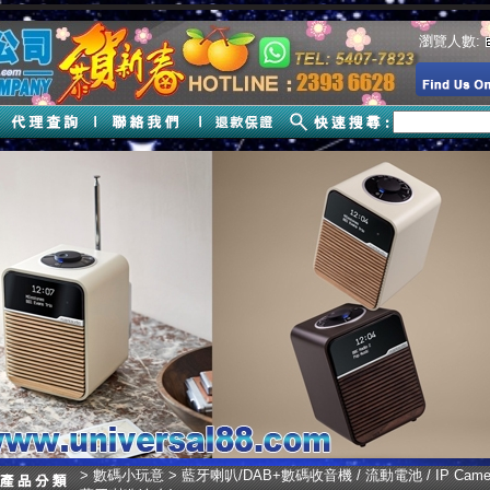
瀏覽人數:
>
數碼小玩意
>
藍牙喇叭/DAB+數碼收音機 / 流動電池 / IP Came