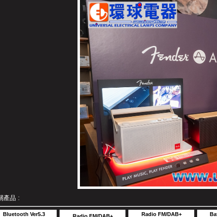
關產品 :
Bluetooth Ver5.3
Radio FM/DAB+
Ba
Radio FM/DAB+