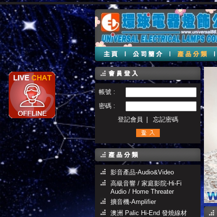
帳號 :
密碼 :
登記會員
|
忘記密碼
影音產品-Audio&Video
高級音響 / 家庭影院-Hi-Fi
Audio / Home Threater
擴音機-Amplifier
澳洲 Palic Hi-End 發燒線材