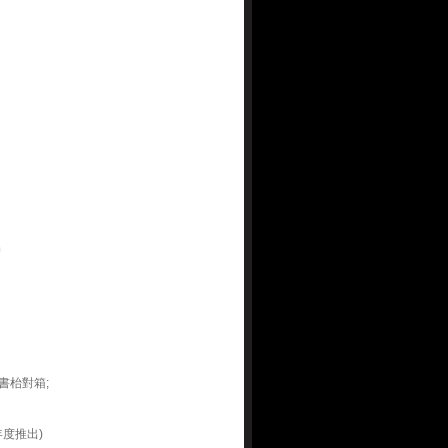
出
書枱對箱;
年度推出)