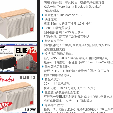
想在客廳聆聽、帶到露台、或是帶到公園野餐,
成為一款 "More than a Bluetooth Speaker"
的無線喇叭
內置藍牙: Bluetooth Ver 5.3
快速充電:
充電 15mins 分鐘可播放 1.5Hr 小時
Fender 級音質表現:
細小機身卻有 120W 輸出功率,
配備全頻、高音單元及重低音喇叭
精緻直立設計:
簡約優雅的直立機身, 兩款經典配色, 搭配木質面板,
家居擺設也美觀
多功能音源輸入輸出:
藍牙 Ver5.3, XLR / 1/4″ 組合輸入, 兩個無線頻道,
最多可同時處理 4 個音源; 另有 3.5mm LineOut 輸
獨立聲軌音量調控:
藍牙, XLR / 1/4″ 組合輸入音量獨立調校, 並可以從
機身的兩個旋鈕控制
超強續航力:
15Hr 小時電池續航
快速充電 15mins 分鐘可使用 2Hr 小時
立體聲, 多機連接配對功能:
可與另一隻ELIE系列喇叭配對成左右聲道, 變身無線
或可連接最多 100 隻 ELIE 同步播放
專屬應用程式:
提供 EQ 、混音及軟件升級等功能(將於 2026 上半