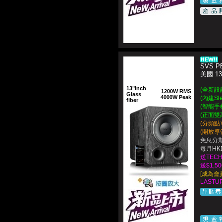
SVS PB
美國 1
13"Inch
(全新設
1200W RMS
Glass
4000W Peak
(內建Sl
fiber
(智能手機
(正面雙
(分頻點可
(開放導
免息分期
每月HKD
送TEC
送$1,
[成為會
LASTUP