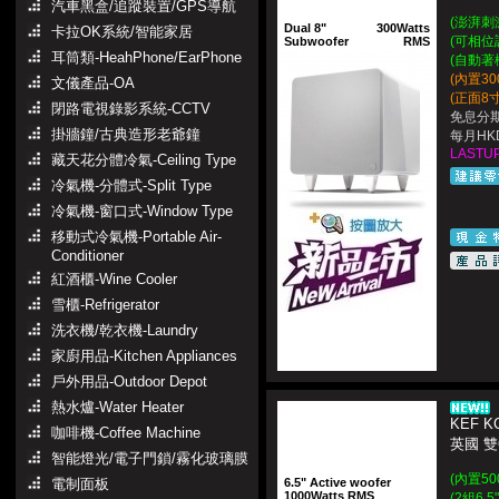
汽車黑盒/追蹤裝置/GPS導航
(澎湃刺
Dual 8"
300Watts
卡拉OK系統/智能家居
(可相位
Subwoofer
RMS
耳筒類-HeahPhone/EarPhone
(自動著
(內置300
文儀產品-OA
(正面8
閉路電視錄影系統-CCTV
免息分期
掛牆鐘/古典造形老爺鐘
每月HKD
LASTUP
藏天花分體冷氣-Ceiling Type
冷氣機-分體式-Split Type
冷氣機-窗口式-Window Type
移動式冷氣機-Portable Air-
Conditioner
紅酒櫃-Wine Cooler
雪櫃-Refrigerator
洗衣機/乾衣機-Laundry
家廚用品-Kitchen Appliances
戶外用品-Outdoor Depot
熱水爐-Water Heater
KEF K
咖啡機-Coffee Machine
英國 雙
智能燈光/電子門鎖/霧化玻璃膜
(內置50
電制面板
6.5" Active woofer
1000Watts RMS
(2組6