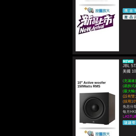
JBL S
美國 1
(
充滿速
10" Active woofer
(易拆式
150Watts RMS
(最大輸出3
(設有雙
(採用1
免息分期
每月HKD
LASTUP