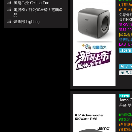
風扇吊燈-Ceiling Fan
(採用Un
電競椅 / 辦公室座椅 / 電腦產
(P-F
品
免息分期
每月HKD
燈飾部-Lighting
送KW
送$1,
[成為會
請親臨
LASTUP
Jamo 
丹麥 雙
(內置Cl
6.5" Active woofer
500Watts RMS
(雙6.
(自動著機
(連接輸入