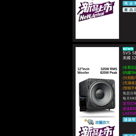
SVS SB
美國 1
(全新設
12"Inch
325W RMS
(內建Sle
Woofer
820W Peak
(分頻點可
(充滿速
(智能手機
免息分期
每月HKD
送TEC
或送$4
LASTUP