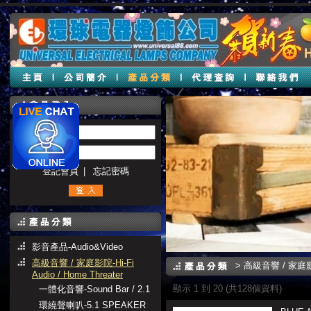
帳號 :
密碼 :
登記會員
|
忘記密碼
影音產品-Audio&Video
高級音響 / 家庭影院-Hi-Fi
>
高級音響 / 家庭影院-H
Audio / Home Threater
顯示 1 到 20 (共128個資料)
一體化音響-Sound Bar / 2.1
環繞聲喇叭-5.1 SPEAKER