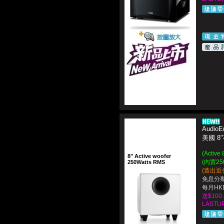
AudioE
美國 
(Acti
8" Active woofer
(內置25
250Watts RMS
(造出近
免息分期
每月HKD
送$100
LASTUP