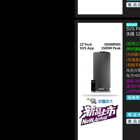
SVS PC
美國 1
(採用1
12"Inch
550WRMS
SVS App
1500W Peak
(時尚圓柱
(分頻點可
(充滿速
(智能手機
免息分期
每月HKD
送$1,
送TEC
LASTUP