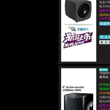
免息分期
每月HKD
送$30
[成為會
LASTUP
YAMAH
雅馬哈
(8"有源低
8" Active woofer
(雙反饋電
130Watts RMS
(PWM
分期付款
每月HKD
送TEC
LASTUP