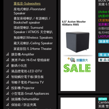
BLUE 
重低音-Subwoofers
英國 6
座地式喇叭-Floorstand
(Acti
Speaker
(內置45
書架座檯喇叭 / 有源喇叭 /
(支援無線
6.5" Active Woofer
Bookshelf speaker
送原廠2米
45Watts RMS
環繞聲喇叭 Surround
分期付款
Speaker / ATMOS 天空喇叭
每月HKD
LASTUP
無線喇叭Wireless Speakers
藏天花喇叭-Ceiling Speaker
家庭影院-5.1Home Theater
擴音機-Amplifier
澳洲 Palic Hi-End 發燒線材
數碼小玩意
液晶體電視-LED iDTV
智能觸控電子板/廣告板
等離子電視-Plasma TV
投影機-Projector
小型電器-Small Appliances
抽濕機-Dehumidifier
Cambri
保險箱 / 防盜夾萬
英國 雙