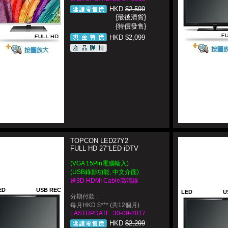
HKD
$2,599
{最後清貨}
{特價發售}
HKD $2,099
TOPCON LED27Y2
FULL HD 27"LED iDTV
(VGA 15Pin電腦輸入)
(USB錄影功能, 中文介面)
送3D HDMI Cable高清線
ED
USB REC
LED
U
分期付款 :
每月HKD $*** (共12個月)
LASTUPDATE: 30-09-2017
HKD
$2,299