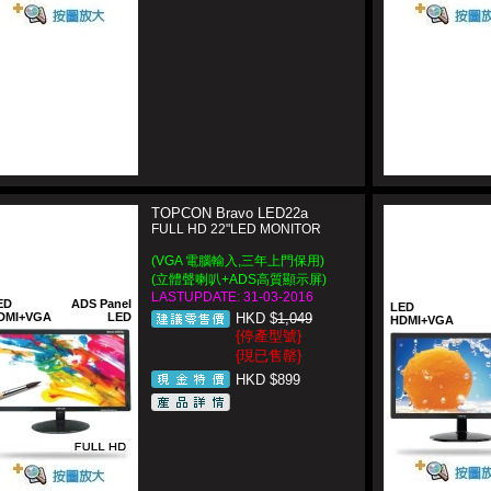
TOPCON Bravo LED22a
FULL HD 22"LED MONITOR
(VGA 電腦輸入,三年上門保用)
(立體聲喇叭+ADS高質顯示屏)
LASTUPDATE: 31-03-2016
ED
ADS Panel
LED
DMI+VGA
LED
HKD $
1,049
HDMI+VGA
{停產型號}
{現已售罄}
HKD $899