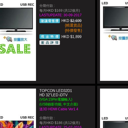
LED
U
ED
USB REC
分期付款 :
每月HKD $169 (共12個月)
LASTUPDATE: 30-09-2017
HKD
$2,699
{精選貨品}
{特價發售}
HKD $1,899
TOPCON LED32D1
HD 32"LED iDTV
(VGA 15Pin電腦輸入)
(USB錄影功能, 中文介面)
送3D HDMI Cable Ver1.4
ED
USB REC
分期付款 :
LED
U
每月HKD $186 (共12個月)
LASTUPDATE: 25-07-2016