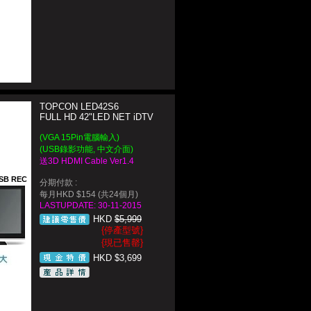
TOPCON LED42S6
FULL HD 42"LED NET iDTV
(VGA 15Pin電腦輸入)
(USB錄影功能, 中文介面)
送3D HDMI Cable Ver1.4
SB REC
分期付款 :
每月HKD $154 (共24個月)
LASTUPDATE: 30-11-2015
HKD
$5,999
{停產型號}
{現已售罄}
HKD $3,699