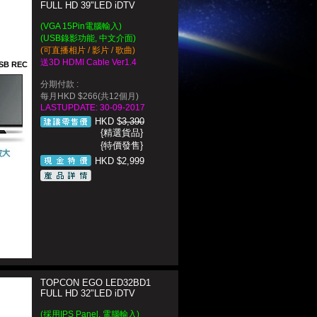
FULL HD 39"LED iDTV
(VGA 15Pin電腦輸入)
(USB錄影功能, 中文介面)
(可直播相片 / 影片 / 歌曲)
送3D HDMI Cable Ver1.4
SB REC
分期付款 :
每月HKD $266(共12個月)
LASTUPDATE: 30-09-2017
HKD $
3,390
{精選貨品}
{特價發售}
HKD $2,999
TOPCON EGO LED32BD1
FULL HD 32"LED iDTV
(採用IPS Panel, 電腦輸入)