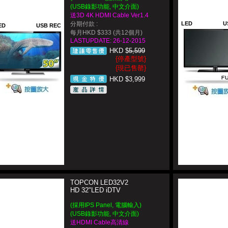
(USB錄影功能, 中文介面)
送3D 4K HDMI Cable Ver1.4
分期付款 :
LED
U
ED
USB REC
每月HKD $333 (共12個月)
LASTUPDATE: 26-12-2015
HKD $
5,599
{停產型號}
{現已售罄}
HKD $3,999
TOPCON LED32V2
HD 32"LED iDTV
(採用IPS Panel, 電腦輸入)
(USB錄影功能, 中文介面)
送HDMI Cable高清線