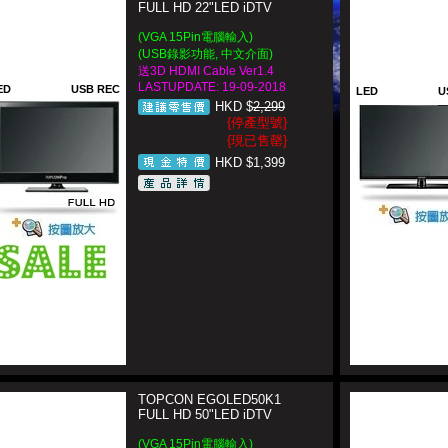
FULL HD 22"LED iDTV
(VGA 15Pin電腦輸入)
(USB錄影功能, 中文介面)
送3D HDMI Cable Ver1.4
LASTUPDATE: 19-09-2018
ED
USB REC
LED
U
HKD $
2,299
{停產型號}
{現已售罄}
HKD $1,399
TOPCON EGOLED50K1
FULL HD 50"LED iDTV
(VGA 15Pin電腦輸入)