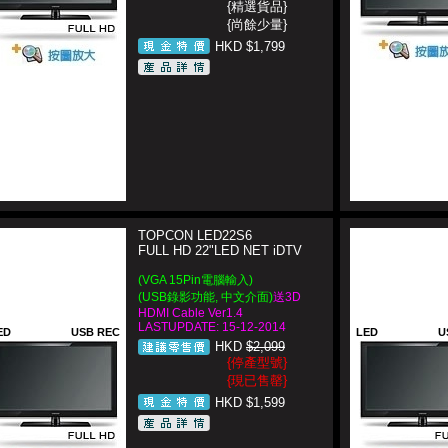
{精選貨品}
{尚餘少量}
HKD $1,799
TOPCON LED22S6
FULL HD 22"LED NET iDTV
(VGA 15Pin電腦輸入)
(USB錄影功能, 中文介面)
送3D
HDMI Cable Ver1.4
LASTUPDATE: 15-12-2014
ED
USB REC
LED
U
HKD
$2,099
{停產型號}
{現已售罄}
HKD $1,599