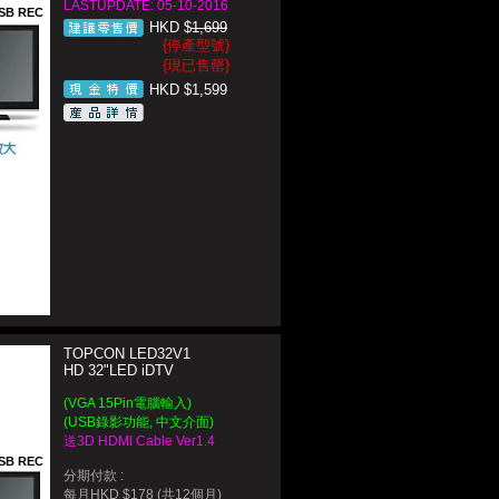
LASTUPDATE: 05-10-2016
SB REC
HKD $
1,699
{停產型號}
{現已售罄}
HKD $1,599
TOPCON LED32V1
HD 32"LED iDTV
(VGA 15Pin電腦輸入)
(USB錄影功能, 中文介面)
送3D HDMI Cable Ver1.4
SB REC
分期付款 :
每月HKD $178 (共12個月)