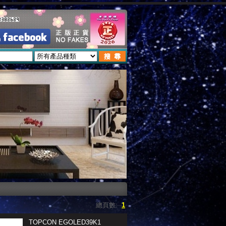
總頁數:
1
TOPCON EGOLED39K1