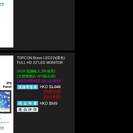
TOPCON Bravo LED22i(黑色)
FULL HD 22"LED MONITOR
(VGA 電腦輸入,3年保用)
(立體聲喇叭+IPS顯示屏)
LASTUPDATE: 15-12-2014
IPS
HKD $
1,049
Panel
{停產型號}
{現已售罄}
HKD $849