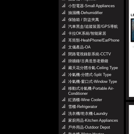
小型電器-Small Appliances
抽濕機-Dehumidifier
L
保險箱 / 防盜夾萬
汽車黑盒/追蹤裝置/GPS導航
卡拉OK系統/智能家居
耳筒類-HeahPhone/EarPhone
文儀產品-OA
閉路電視錄影系統-CCTV
掛牆鐘/古典造形老爺鐘
藏天花分體冷氣-Ceiling Type
冷氣機-分體式-Split Type
冷氣機-窗口式-Window Type
移動式冷氣機-Portable Air-
Conditioner
紅酒櫃-Wine Cooler
雪櫃-Refrigerator
洗衣機/乾衣機-Laundry
家廚用品-Kitchen Appliances
戶外用品-Outdoor Depot