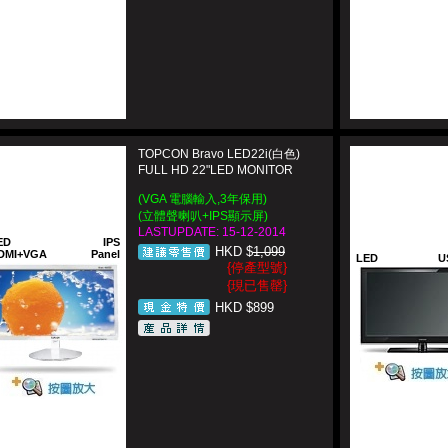
TOPCON Bravo LED22i(白色)
FULL HD 22"LED MONITOR
(VGA 電腦輸入,3年保用)
(立體聲喇叭+IPS顯示屏)
LASTUPDATE: 15-12-2014
ED
IPS
HKD $
1,099
DMI+VGA
Panel
LED
U
{停產型號}
{現已售罄}
HKD $899