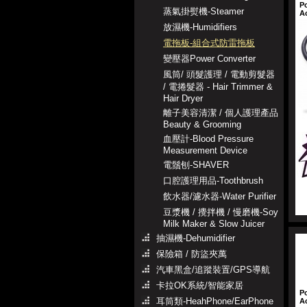
P
蒸氣掛熨機-Steamer
A
放濕機-Humidifiers
電拖板-組合式防雷拖板
變壓器Power Converter
風筒/ 頭髮護理 / 電動剪髮器
/ 電捲髮器 - Hair Trimmer &
Hair Dryer
離子美容清潔 / 個人護理產品
Beauty & Grooming
血壓計-Blood Pressure
Measurement Device
電鬚刨-SHAVER
口腔護理用品-Toothbrush
飲水器/濾水器-Water Purifier
豆漿機 / 攪拌機 / 慢磨機-Soy
Milk Maker & Slow Juicer
抽濕機-Dehumidifier
保險箱 / 防盜夾萬
汽車黑盒/追蹤裝置/GPS導航
卡拉OK系統/智能家居
P
耳筒類-HeahPhone/EarPhone
A