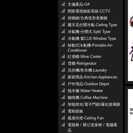
文儀產品-OA
閉路電視錄影系統-CCTV
掛牆鐘/古典造形老爺鐘
藏天花分體冷氣-Ceiling Type
冷氣機-分體式-Split Type
冷氣機-窗口式-Window Type
移動式冷氣機-Portable Air-
Conditioner
紅酒櫃-Wine Cooler
雪櫃-Refrigerator
洗衣機/乾衣機-Laundry
家廚用品-Kitchen Appliances
戶外用品-Outdoor Depot
熱水爐-Water Heater
咖啡機-Coffee Machine
智能燈光/電子門鎖/霧化玻璃膜
4
電制面板
S
風扇吊燈-Ceiling Fan
電競椅 / 辦公室座椅 / 電腦產
品