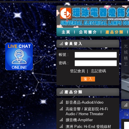
帳號 :
密碼 :
登記會員
|
忘記密碼
影音產品-Audio&Video
高級音響 / 家庭影院-Hi-Fi
Audio / Home Threater
顯示
擴音機-Amplifier
澳洲 Palic Hi-End 發燒線材