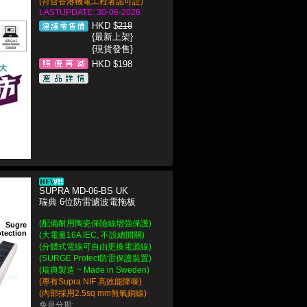
(符合香港機電工程署認可証)
LASTUPDATE: 30-06-2026
HKD $
218
{最新上架}
{現貨發售}
HKD $198
SUPRA MD-06-BS UK
瑞典 6位防雷濾波電拖板
(配備耐用陶瓷保險絲增強保護)
Sugre
otection
(大電量16A IEC, 不設總開關)
(分體式電線可自由更換電源線)
(SURGE Protect防雷保護裝置)
(瑞典製造 ~ Made in Sweden)
(專有Supra NIF 高效能降噪)
(內部採用2.5sq mm無氧銅線)
免息分期: