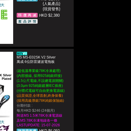
{人氣產品}
{現貨發售}
HKD $2,380
MS MS-E02SK V2 Silver
萬成 6位防雷濾波電拖板
(超低溫專業級78K冷凍處理)
K Silver
(內部接線, 採用925純銀焊接)
Plated
(1.5公尺電線,不設總電源開關)
(3.0µm 925純銀鍍層IEC插座)
(分體式電線可自由更換電源線)
(品質保證,全球首創,終身保養)
(採用高級厚銀78K純銀保險絲)
分期付款 :
每月HKD $246 (24個月)
附送MS 1.5米78K冷凍電源線
及MS 78K冷凍地線各一條
LASTUPDATE: 15-07-2026
HKD $
6,050