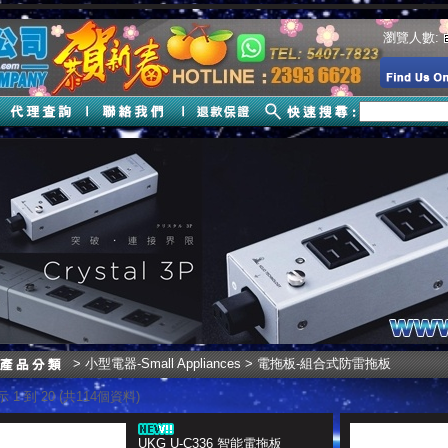
瀏覽人數:
>
小型電器-Small Appliances
> 電拖板-組合式防雷拖板
 1 到 20 (共114個資料)
UKG U-C336 智能電拖板