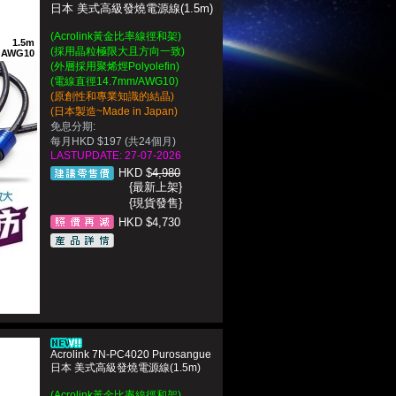
日本 美式高級發燒電源線(1.5m)
(Acrolink黃金比率線徑和架)
1.5m
(採用晶粒極限大且方向一致)
AWG10
(外層採用聚烯烴Polyolefin)
(電線直徑14.7mm/AWG10)
(原創性和專業知識的結晶)
(日本製造~Made in Japan)
免息分期:
每月HKD $197 (共24個月)
LASTUPDATE: 27-07-2026
HKD $
4,980
{最新上架}
{現貨發售}
HKD $4,730
Acrolink 7N-PC4020 Purosangue
日本 美式高級發燒電源線(1.5m)
(Acrolink黃金比率線徑和架)