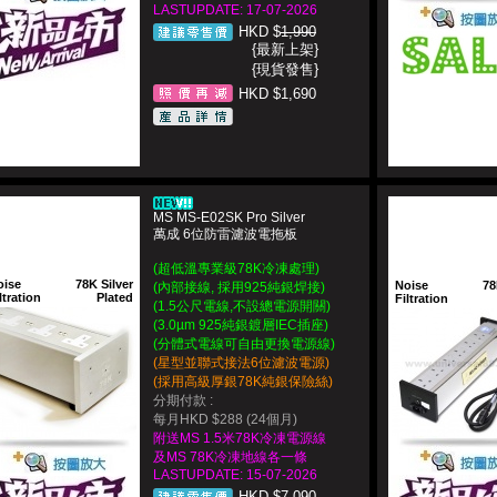
LASTUPDATE: 17-07-2026
HKD $
1,990
{最新上架}
{現貨發售}
HKD $1,690
MS MS-E02SK Pro Silver
萬成 6位防雷濾波電拖板
(超低溫專業級78K冷凍處理)
oise
78K Silver
Noise
78
(內部接線, 採用925純銀焊接)
ltration
Plated
Filtration
(1.5公尺電線,不設總電源開關)
(3.0µm 925純銀鍍層IEC插座)
(分體式電線可自由更換電源線)
(星型並聯式接法6位濾波電源)
(採用高級厚銀78K純銀保險絲)
分期付款 :
每月HKD $288 (24個月)
附送MS 1.5米78K冷凍電源線
及MS 78K冷凍地線各一條
LASTUPDATE: 15-07-2026
HKD $
7,090