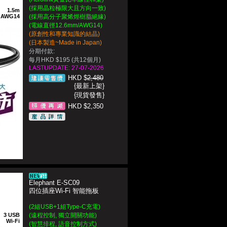
(採用晶粒極限大且方向一致)
1.5m
AWG14
(採用高分子聚烯烴樹脂絕緣)
(電線直徑12.6mm/AWG14)
(原創性和專業知識的結晶)
(日本製造~Made in Japan)
分期付款:
每月HKD $195 (共12個月)
LASTUPDATE: 27-07-2026
HKD $
2,480
{最新上架}
{現貨發售}
HKD $2,350
Elephant E-SC09
四位插座Wi-Fi 智能拖板
(2組USB+1組Type-C充電)
3 USB
(遠程控制, 獨立開關功能)
Wi-Fi
(智慧排程, 語音控制方式)