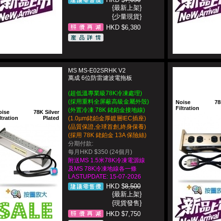
{最新上架}
{少量現貨}
HKD $6,380
MS MS-E02SRHK V2
萬成 6位防雷濾波電拖板
(超低溫專業級78K冷凍處理)
(採用重料全屏蔽高級金屬外殼)
Noise
78
Filtration
(外置冷凍 78K 銠鉑金接地線)
oise
78K Silver
ltration
Plated
(1.0µm銠鉑金厚鍍層IEC插座)
(品質保證,全球首創,終身保養)
(採用 78K 銠鉑金 13A 保險絲)
分期付款:
每月HKD $350 (24個月)
附送MS 1.5米78K冷凍電源線
及MS 78K冷凍地線各一條
LASTUPDATE: 15-07-2026
HKD $
8,500
{最新上架}
{現貨發售}
HKD $7,750