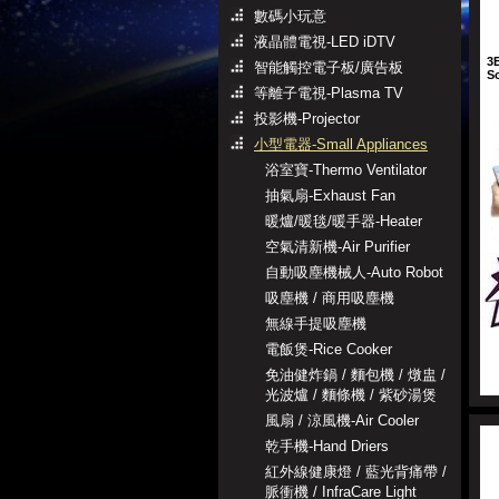
數碼小玩意
液晶體電視-LED iDTV
3
智能觸控電子板/廣告板
S
等離子電視-Plasma TV
投影機-Projector
小型電器-Small Appliances
浴室寶-Thermo Ventilator
抽氣扇-Exhaust Fan
暖爐/暖毯/暖手器-Heater
空氣清新機-Air Purifier
自動吸塵機械人-Auto Robot
吸塵機 / 商用吸塵機
無線手提吸塵機
電飯煲-Rice Cooker
免油健炸鍋 / 麵包機 / 燉盅 /
光波爐 / 麵條機 / 紫砂湯煲
風扇 / 涼風機-Air Cooler
乾手機-Hand Driers
紅外線健康燈 / 藍光背痛帶 /
脈衝機 / InfraCare Light