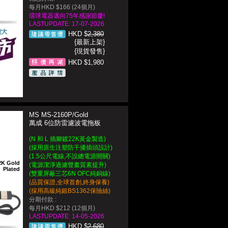
每月HKD $166 (24個月)
環球電器邁向75年感謝節慶!
LASTUPDATE: 17-07-2026
HKD $
2,380
{最新上架}
{現貨發售}
HKD $1,980
MS MS-2160P/Gold
萬成 6位防雷濾波電拖板
(N 和 L 插腳鍍22K黃金製造)
(採用原生注塑防干擾插頭設計)
(1.5公尺
電線,不設總電源開關
)
2K Gold
(電源潔淨過濾聲畫質素提升)
Plated
(雙重屏蔽三芯6N OFC純銅線)
(品質保證,全球首創,終身保養)
(採用高級純銀BS1362保險絲)
分期付款 :
每月HKD $212 (12個月)
LASTUPDATE: 14-05-2026
HKD $
2,680