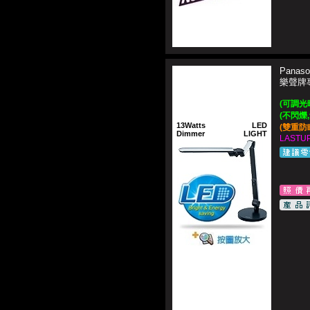
Panaso
樂聲牌
(可調光暗
(不閃爍
13Watts
LED
(雙重防
Dimmer
LIGHT
LASTUP