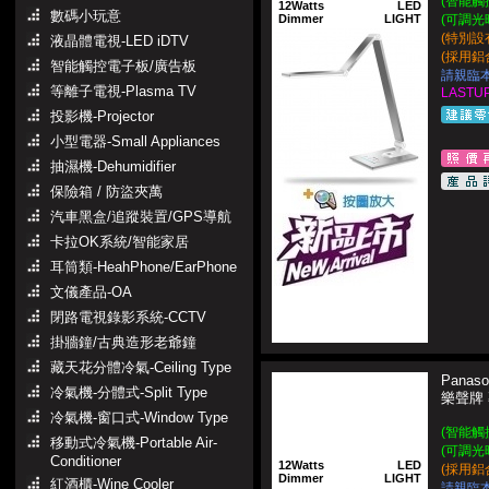
(智能觸
12Watts
LED
數碼小玩意
Dimmer
LIGHT
(可調光
(特別設
液晶體電視-LED iDTV
(採用鋁
智能觸控電子板/廣告板
請親臨
等離子電視-Plasma TV
LASTUP
投影機-Projector
小型電器-Small Appliances
抽濕機-Dehumidifier
保險箱 / 防盜夾萬
汽車黑盒/追蹤裝置/GPS導航
卡拉OK系統/智能家居
耳筒類-HeahPhone/EarPhone
文儀產品-OA
閉路電視錄影系統-CCTV
掛牆鐘/古典造形老爺鐘
藏天花分體冷氣-Ceiling Type
Panaso
冷氣機-分體式-Split Type
樂聲牌
冷氣機-窗口式-Window Type
(智能觸
移動式冷氣機-Portable Air-
(可調光
Conditioner
12Watts
LED
(採用鋁
Dimmer
LIGHT
紅酒櫃-Wine Cooler
請親臨