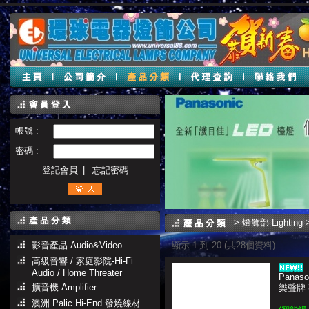
帳號 :
密碼 :
登記會員
|
忘記密碼
>
燈飾部-Lighting
>
影音產品-Audio&Video
顯示 1 到 20 (共28個資料)
高級音響 / 家庭影院-Hi-Fi
Audio / Home Threater
Panaso
擴音機-Amplifier
樂聲牌
澳洲 Palic Hi-End 發燒線材