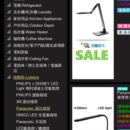
LASTUP
雪櫃-Refrigerator
洗衣機/乾衣機-Laundry
家廚用品-Kitchen Appliances
戶外用品-Outdoor Depot
熱水爐-Water Heater
咖啡機-Coffee Machine
智能燈光/電子門鎖/霧化玻璃膜
電制面板
風扇吊燈-Ceiling Fan
電競椅 / 辦公室座椅 / 電腦產
品
燈飾部-Lighting
PHILIPS x DISNEY LED
Light 飛利浦迪士尼氣氛燈
Panaso
PHILIPS 護眼檯燈
樂聲牌
3M 護目檯燈
(調光暗
Panasonic 護目檯燈
4.5Watts
LED light
(雙重防
ORIGO LED 充電書檯燈
(不閃爍
(內置充
Panasonic 天花燈
LASTUP
LED氣氛燈 / 蠟燭燈