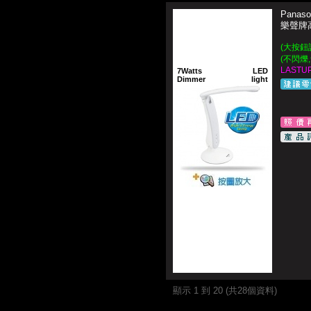
Panaso
樂聲牌
(大按鈕
(
不閃爍
LASTUP
7Watts
LED
Dimmer
light
顯示 1 到 20 (共28個資料)