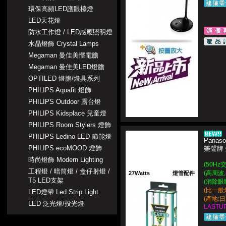
環保高頻LED護眼檯燈
LED天花燈
防水工作燈 / LED感應照明燈
水晶燈飾 Crystal Lamps
Megaman 曼佳美慳電膽
Megaman 曼佳美LED燈膽
OPTILED 燈膽/燈具系列
PHILIPS Aquafit 燈飾
PHILIPS Outdoor 露台燈
PHILIPS Kidsplace 兒童燈
PHILIPS Room Stylers 燈飾
PHILIPS Ledino LED 節能燈
Panaso
PHILIPS ecoMOOD 燈飾
樂聲牌 
時尚燈飾 Modern Lighting
(50Hz
工程燈 / 暗筒燈 / 盒仔射燈 /
(高周波,
27Watts
燈管配件
T5 LED支架
(消除眼
(比一般
LED燈帶 Led Strip Light
(產地:日本
LED 泛光燈/投光燈
LASTUP