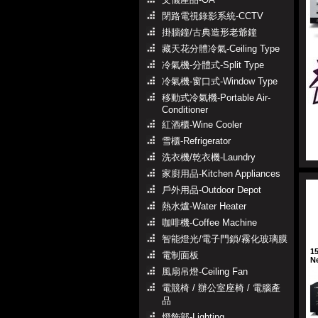
閉路電視錄影系統-CCTV
掛牆鐘/古典造形老爺鐘
藏天花分體冷氣-Ceiling Type
冷氣機-分體式-Split Type
冷氣機-窗口式-Window Type
移動式冷氣機-Portable Air-
Conditioner
紅酒櫃-Wine Cooler
雪櫃-Refrigerator
洗衣機/乾衣機-Laundry
家廚用品-Kitchen Appliances
戶外用品-Outdoor Depot
熱水爐-Water Heater
咖啡機-Coffee Machine
智能燈光/電子門鎖/霧化玻璃膜
1
電制面板
N
風扇吊燈-Ceiling Fan
電競椅 / 辦公室座椅 / 電腦產
品
燈飾部-Lighting