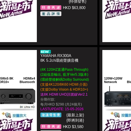
{特價發售}
HKD $63,800
YAMAHA RX300A
8K 5.2ch環繞聲擴音機
(4K 120HZ直通Pass-Through)
(2組低音輸出, 藍牙Ver5.3版本)
45Wx5 8K
HDMIx4
120W+120W
(環繞聲後解碼Dolby Surround)
DR10+
Bluetooth
Network
Bl
(支援4K120/8K60 HDMI 介面)
(支援Dolby Vision & HDR10+)
送8K HDMI UHD訊號線Ver2.1
分期付款:
每月HKD $298 (共24個月)
LASTUPDATE: 15-05-2026
{最新上架}
{即將到港}
HKD $3,580