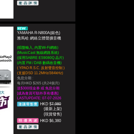
YAMAHA R-N800A(銀色)
雅馬哈 網絡立體聲擴音機
(唱盤輸入, 內置Wi-Fi網絡)
(MusicCast 無線網路系統)
AirPlay2
(採用SABRE ES9080Q 晶片)
uetooth
(內置 FM / DAB 數碼收音機)
( YPAO R.S.C. 反射聲音控制 )
(支援DSD 11.2MHz/384kHz)
免息分期 :
每月HKD $265 (共24個月)
送$300現金券 或 免息分期
[成為會員可額外享有優惠]
LASTUPDATE: 07-07-2026
HKD $
7,980
{最新上架}
{現貨發售}
HKD $6,380