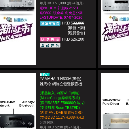
每月HKD $1,090 (共24個月)
送8K HDMI 訊號線Ver2.1
送$800.-現金券 或 免息分期
LASTUPDATE: 07-07-2026
HKD $
32,800
{最新上架}
{現貨發售}
HKD $26,200
YAMAHA R-N600A(黑色)
雅馬哈 網絡立體聲擴音機
(唱盤輸入, 內置Wi-Fi網絡)
(MusicCast 無線網路系統)
200W+200W
50W+150W
AirPlay2
(採用SABRE ES9080Q 晶片)
Pure Direct
B
etwork
Bluetooth
(支援對應 Roon TESTED)
(內置 FM / DAB 數碼收音機)
(支援DSD 11.2MHz/384kHz)
分期付款:
每月HKD $230 (共24個月)