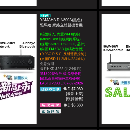
YAMAHA R-N800A(黑色)
雅馬哈 網絡立體聲擴音機
(唱盤輸入, 內置Wi-Fi網絡)
(MusicCast 無線網路系統)
90W+290W
AirPlay2
(採用SABRE ES9080Q 晶片)
etwork
Bluetooth
90W+90W
Bl
(內置 FM / DAB 數碼收音機)
iOS&Android
D
( YPAO R.S.C. 反射聲音控制 )
(支援DSD 11.2MHz/384kHz)
免息分期 :
每月HKD $265 (共24個月)
送$300現金券 或 免息分期
[成為會員可額外享有優惠]
LASTUPDATE: 07-07-2026
HKD $
7,980
{最新上架}
{現貨發售}
HKD $6,380