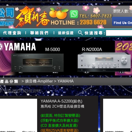
瀏覽人數:
>
擴音機-Amplifier
> YAMAHA
 1 到 20 (共101個資料)
YAMAHA A-S2200(銀色)
雅馬哈 2CH聲道高級擴音機
(鋁質面, 特別訂製變壓器)
(浮動平衡式功率擴大器)
(CD 直接擴大及純直通)
(採用625VA環形變壓器)