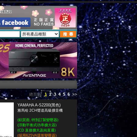
總頁數:
1
2
3
4
5
6
>>
YAMAHA A-S2200(黑色)
雅馬哈 2CH聲道高級擴音機
(鋁質面, 特別訂製變壓器)
(浮動平衡式功率擴大器)
(CD 直接擴大及純直通)
(採用625VA環形變壓器)