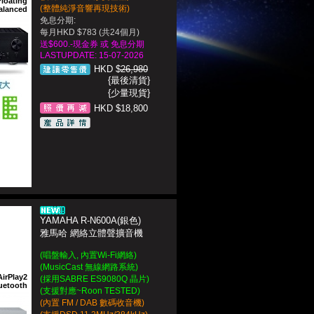
Floating
(整體純淨音響再現技術)
alanced
免息分期:
每月HKD $783 (共24個月)
送$600.-現金券 或 免息分期
LASTUPDATE: 15-07-2026
HKD $
26,980
{最後清貨}
{少量現貨}
HKD $18,800
YAMAHA R-N600A(銀色)
雅馬哈 網絡立體聲擴音機
(唱盤輸入, 內置Wi-Fi網絡)
(MusicCast 無線網路系統)
AirPlay2
(採用SABRE ES9080Q 晶片)
uetooth
(支援對應~Roon TESTED)
(內置 FM / DAB 數碼收音機)