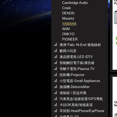
2
Cambridge Audio
Pu
Creek
DENON
Marantz
YAMAHA
WiiM
ONKYO
PIONEER
澳洲 Palic Hi-End 發燒線材
數碼小玩意
液晶體電視-LED iDTV
智能觸控電子板/廣告板
等離子電視-Plasma TV
投影機-Projector
小型電器-Small Appliances
抽濕機-Dehumidifier
保險箱 / 防盜夾萬
汽車黑盒/追蹤裝置/GPS導航
1
卡拉OK系統/智能家居
N
耳筒類-HeahPhone/EarPhone
文儀產品-OA