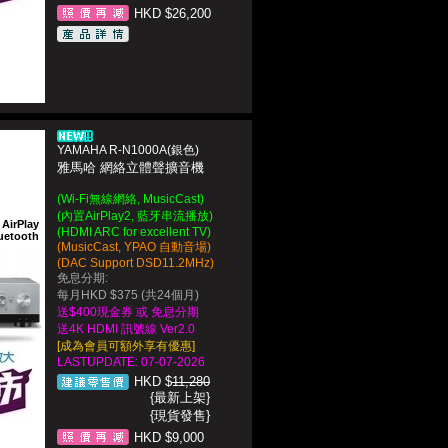
HKD $26,200
YAMAHA R-N1000A(銀色)
雅馬哈 網絡立體聲擴音機
(Wi-Fi無線網絡, MusicCast)
(內置AirPlay2, 藍牙串流播放)
AirPlay
(HDMI ARC for excellent TV)
uetooth
(MusicCast, YPAO 自動音場)
(DAC Support DSD11.2MHz)
免息分期:
每月HKD $375 (共24個月)
送$400現金券 或 免息分期
送4K HDMI 訊號線 Ver2.0
[成為會員可額外享有優惠]
LASTUPDATE: 07-07-2026
HKD $
11,280
{最新上架}
{現貨發售}
HKD $9,000