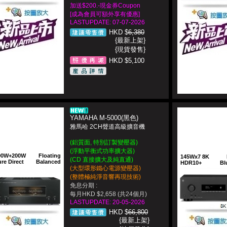
加送$200.-現金券Coupon
[成為會員可額外享有優惠]
LASTUPDATE: 07-07-2026
HKD $
6,380
{最新上架}
{現貨發售}
HKD $5,100
YAMAHA M-5000(黑色)
雅馬哈 2CH聲道高級擴音機
(鋁質面, 特別訂製變壓器)
(浮動平衡式功率擴大器)
00W+200W
Floating
145Wx7 8K
(CD 直接擴大及純直通)
re Direct
Balanced
HDR10+
Bl
(大型環形鐵心電源變壓器)
(整體極純淨音響再現技術)
免息分期 :
每月HKD $2,658 (共24個月)
LASTUPDATE: 20-05-2026
HKD $
66,800
{最新上架}