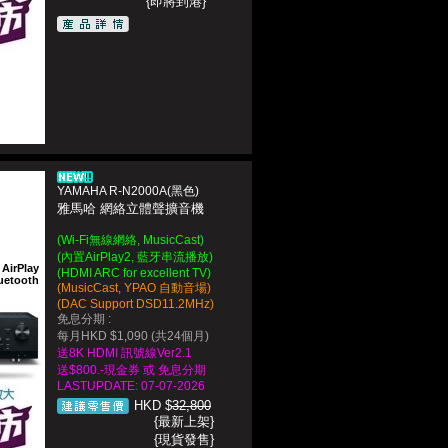
{即將到港}
YAMAHA R-N2000A(黑色)
雅馬哈 網絡立體聲擴音機
(Wi-Fi無線網絡, MusicCast)
(內置AirPlay2, 藍牙串流播放)
AirPlay
(HDMI ARC for excellent TV)
uetooth
(MusicCast, YPAO 自動音場)
(DAC Support DSD11.2MHz)
免息分期 :
每月HKD $1,090 (共24個月)
送8K HDMI 訊號線Ver2.1
送$800.-現金券 或 免息分期
LASTUPDATE: 07-07-2026
HKD $
32,800
{最新上架}
{現貨發售}