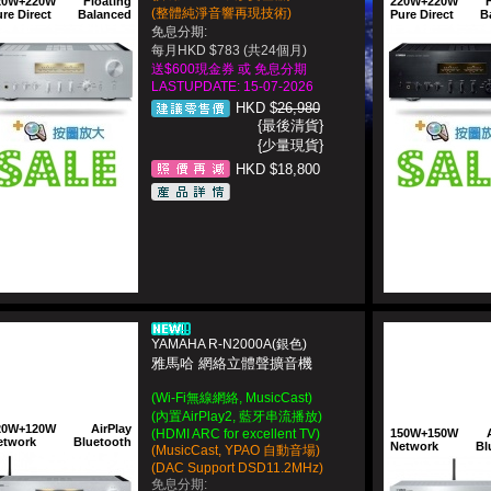
20W+220W
Floating
220W+220W
(整體純淨音響再現技術)
re Direct
Balanced
Pure Direct
B
免息分期:
每月HKD $783 (共24個月)
送$600現金券 或 免息分期
LASTUPDATE: 15-07-2026
HKD $
26,980
{最後清貨}
{少量現貨}
HKD $18,800
YAMAHA R-N2000A(銀色)
雅馬哈 網絡立體聲擴音機
(Wi-Fi無線網絡, MusicCast)
(內置AirPlay2, 藍牙串流播放)
20W+120W
AirPlay
(HDMI ARC for excellent TV)
150W+150W
etwork
Bluetooth
Network
Bl
(MusicCast, YPAO 自動音場)
(DAC Support DSD11.2MHz)
免息分期: