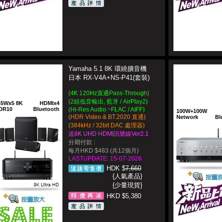
Yamaha 5.1 8K 環繞擴音機
日本 RX-V4A+NS-P41(套裝)
(4K 120Hz直通Pass-Through)
(2組低音輸出, 藍牙 / AirPlay2)
45Wx5 8K
HDMIx4
DR10
Bluetooth
(Hi-Res Audio ~FLAC / AIFF)
100W+100W
(HDR Video & BT.2020 直通)
Network
Bl
(384kHz / 32bit DAC 處理器)
送8K UHD HDMI訊號線Ver2.1
分期付款 :
每月HKD $483 (共12個月)
LASTUPDATE: 15-07-2026
HDK $
7,660
{人氣產品}
{少量現貨}
HKD $5,380