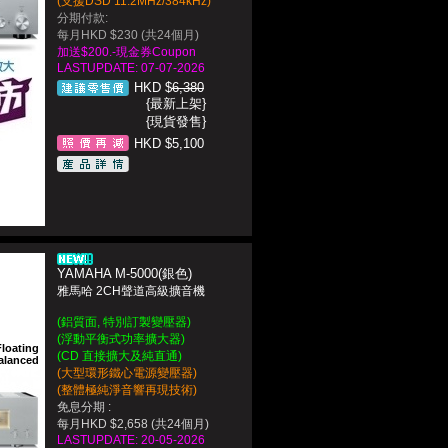
(支援DSD 11.2MHz/384kHz)
分期付款:
每月HKD $230 (共24個月)
加送$200.-現金券Coupon
LASTUPDATE: 07-07-2026
HKD $
6,380
{最新上架}
{現貨發售}
HKD $5,100
YAMAHA M-5000(銀色)
雅馬哈 2CH聲道高級擴音機
(鋁質面, 特別訂製變壓器)
(浮動平衡式功率擴大器)
Floating
(CD 直接擴大及純直通)
alanced
(大型環形鐵心電源變壓器)
(整體極純淨音響再現技術)
免息分期 :
每月HKD $2,658 (共24個月)
LASTUPDATE: 20-05-2026