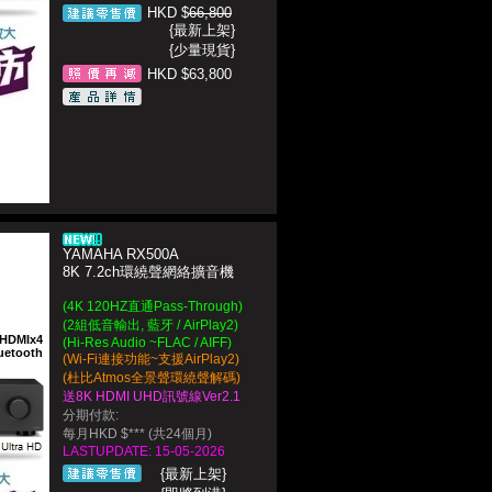
HKD $
66,800
{最新上架}
{少量現貨}
HKD $63,800
YAMAHA RX500A
8K 7.2ch環繞聲網絡擴音機
(4K 120HZ直通Pass-Through)
(2組低音輸出, 藍牙 / AirPlay2)
HDMIx4
(Hi-Res Audio ~FLAC / AIFF)
uetooth
(Wi‑Fi連接功能~支援AirPlay2)
(杜比Atmos全景聲環繞聲解碼)
送8K HDMI UHD訊號線Ver2.1
分期付款:
每月HKD $*** (共24個月)
LASTUPDATE: 15-05-2026
{最新上架}