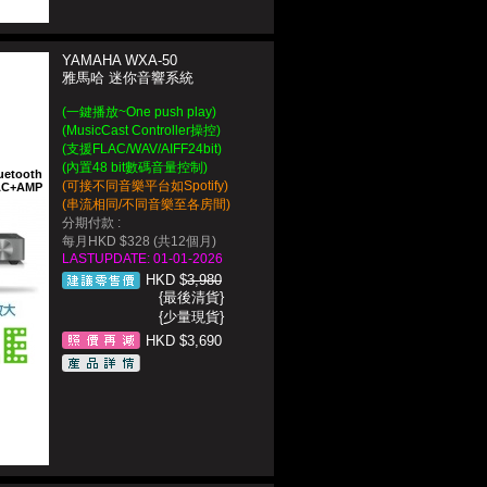
YAMAHA WXA-50
雅馬哈 迷你音響系統
(一鍵播放~One push play)
(MusicCast Controller操控)
(支援FLAC/WAV/AIFF24bit)
(內置48 bit數碼音量控制)
uetooth
(可接不同音樂平台如Spotify)
AC+AMP
(串流相同/不同音樂至各房間)
分期付款 :
每月HKD $328 (共12個月)
LASTUPDATE: 01-01-2026
HKD $
3,980
{最後清貨}
{少量現貨}
HKD $3,690