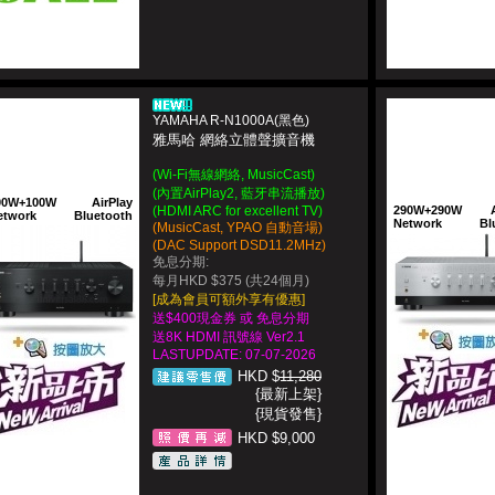
YAMAHA R-N1000A(黑色)
雅馬哈 網絡立體聲擴音機
(Wi-Fi無線網絡, MusicCast)
(內置AirPlay2, 藍牙串流播放)
00W+100W
AirPlay
(HDMI ARC for excellent TV)
290W+290W
etwork
Bluetooth
Network
Bl
(MusicCast, YPAO 自動音場)
(DAC Support DSD11.2MHz)
免息分期:
每月HKD $375 (共24個月)
[成為會員可額外享有優惠]
送$400現金券 或 免息分期
送8K HDMI 訊號線 Ver2.1
LASTUPDATE: 07-07-2026
HKD $
11,280
{最新上架}
{現貨發售}
HKD $9,000