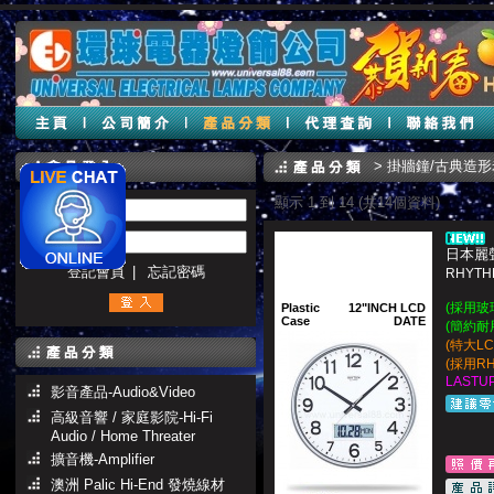
>
掛牆鐘/古典造
顯示 1 到 14 (共14個資料)
帳號 :
密碼 :
日本麗聲
登記會員
|
忘記密碼
RHYTH
(採用玻
Plastic
12"INCH LCD
Case
DATE
(簡約耐
(特大L
(採用R
LASTUP
影音產品-Audio&Video
高級音響 / 家庭影院-Hi-Fi
Audio / Home Threater
擴音機-Amplifier
澳洲 Palic Hi-End 發燒線材