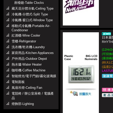
座檯鐘-Table Clocks
藏天花分體冷氣-Ceiling Type
冷氣機-分體式-Split Type
冷氣機-窗口式-Window Type
移動式冷氣機-Portable Air-
Conditioner
紅酒櫃-Wine Cooler
日本麗聲
雪櫃-Refrigerator
RHYT
洗衣機/乾衣機-Laundry
(12Hr
家廚用品-Kitchen Appliances
(可切換
Plastic
BIG LCD
(座掛兩
戶外用品-Outdoor Depot
Case
Numerals
(特大L
熱水爐-Water Heater
(温度計
咖啡機-Coffee Machine
LASTUP
智能燈光/電子門鎖/霧化玻璃膜
電制面板
風扇吊燈-Ceiling Fan
電競椅 / 辦公室座椅 / 電腦產
品
燈飾部-Lighting