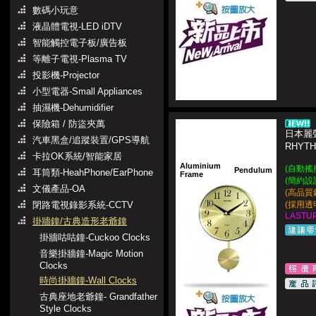
數碼小玩意
液晶體電視-LED iDTV
智能觸控電子板/廣告板
等離子電視-Plasma TV
投影機-Projector
小型電器-Small Appliances
抽濕機-Dehumidifier
保險箱 / 防盜夾萬
日本麗聲
汽車黑盒/追蹤裝置/GPS導航
RHYT
卡拉OK系統/智能家居
Aluminium
(自動搖
Pendulum
耳筒類-HeahPhone/EarPhone
Frame
(簡約設
文儀產品-OA
(高品質
閉路電視錄影系統-CCTV
(採用透
LASTUP
掛牆鐘/古典造形老爺鐘
掛牆咕咕鐘-Cuckoo Clocks
音樂掛牆鐘-Magic Motion
Clocks
時尚掛牆鐘-Wall Clocks
古典座地老爺鐘- Grandfather
Style Clocks