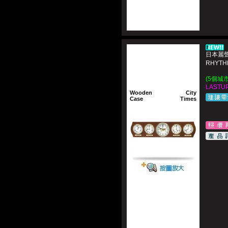
日本麗聲
RHYT
(5個城
LASTUP
Wooden
City
Case
Times