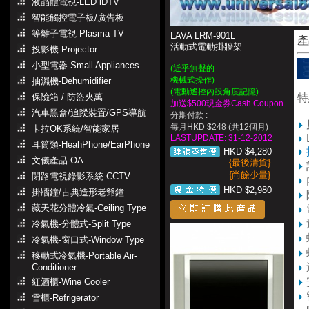
液晶體電視-LED iDTV
智能觸控電子板/廣告板
等離子電視-Plasma TV
LAVA LRM-901L
產
活動式電動掛牆架
投影機-Projector
小型電器-Small Appliances
(近乎無聲的
機械式操作)
抽濕機-Dehumidifier
(電動遙控內設角度記憶)
保險箱 / 防盜夾萬
特
加送$500現金券Cash Coupon
汽車黑盒/追蹤裝置/GPS導航
分期付款 :
每月HKD $248 (共12個月)
卡拉OK系統/智能家居
LASTUPDATE: 31-12-2012
耳筒類-HeahPhone/EarPhone
HKD $
4,280
文儀產品-OA
{最後清貨}
{尚餘少量}
閉路電視錄影系統-CCTV
HKD $2,980
掛牆鐘/古典造形老爺鐘
藏天花分體冷氣-Ceiling Type
冷氣機-分體式-Split Type
冷氣機-窗口式-Window Type
移動式冷氣機-Portable Air-
Conditioner
紅酒櫃-Wine Cooler
雪櫃-Refrigerator