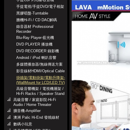
手提電視/手提DVD/電子相架
黑膠唱盤-Turntable
膽機Hi-Fi / CD DAC解碼
錄音器材 Professional
Recorder
Blu-Ray Player-藍光機
DVD PLAYER 播放機
DVD RECORDER 錄影機
Android / iPod 喇叭音響
多媒體播放器/無線傳送方案
影音線材HDMI/Optical Cable
掛牆架/電動掛架/電動升降架-
(WallMount for LCD/LED TV)
高級音響機架 / 電視機層架 /
Hi-Fi Racks / Speaker Stand
高級音響 / 家庭影院-Hi-Fi
Audio / Home Threater
擴音機-Amplifier
澳洲 Palic Hi-End 發燒線材
數碼小玩意