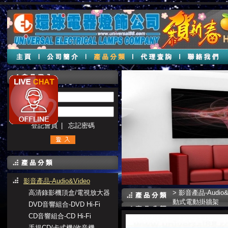
帳號 :
密碼 :
登記會員
|
忘記密碼
影音產品-Audio&Video
高清錄影機頂盒/電視放大器
>
影音產品-Audio&
動式電動掛牆架
DVD音響組合-DVD Hi-Fi
CD音響組合-CD Hi-Fi
手提CD/卡式機/收音機