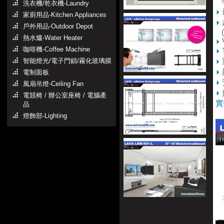
學
洗衣機/乾衣機-Laundry
家廚用品-Kitchen Appliances
戶外用品-Outdoor Depot
(S
熱水爐-Water Heater
咖啡機-Coffee Machine
智能燈光/電子門鎖/霧化玻璃膜
電制面板
風扇吊燈-Ceiling Fan
電競椅 / 辦公室座椅 / 電腦產
實
品
燈飾部-Lighting