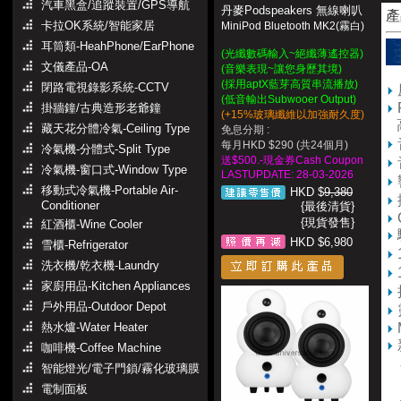
汽車黑盒/追蹤裝置/GPS導航
丹麥Podspeakers 無線喇叭
產
卡拉OK系統/智能家居
MiniPod Bluetooth MK2(霧白)
耳筒類-HeahPhone/EarPhone
(光纖數碼輸入~絕纖薄遙控器)
文儀產品-OA
(音樂表現~讓您身歷其境)
(採用aptX藍芽高質串流播放)
閉路電視錄影系統-CCTV
(低音輸出Subwooer Output)
掛牆鐘/古典造形老爺鐘
(+15%玻璃纖維以加強耐久度)
高
藏天花分體冷氣-Ceiling Type
免息分期 :
每月HKD $290 (共24個月)
冷氣機-分體式-Split Type
送$500.-現金券Cash Coupon
冷氣機-窗口式-Window Type
LASTUPDATE: 28-03-2026
移動式冷氣機-Portable Air-
HKD $
9,380
Conditioner
{最後清貨}
{現貨發售}
紅酒櫃-Wine Cooler
HKD $6,980
雪櫃-Refrigerator
洗衣機/乾衣機-Laundry
家廚用品-Kitchen Appliances
戶外用品-Outdoor Depot
熱水爐-Water Heater
咖啡機-Coffee Machine
在
智能燈光/電子門鎖/霧化玻璃膜
1
電制面板