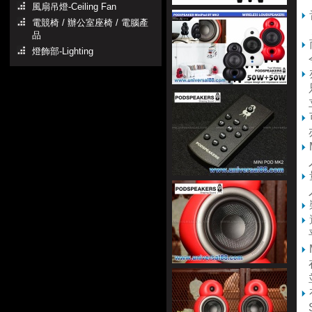
風扇吊燈-Ceiling Fan
電競椅 / 辦公室座椅 / 電腦產
品
燈飾部-Lighting
令
只
立
人
平
在
並
S