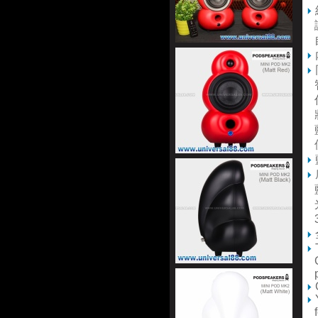
讓
智
任
將
藍
使
3
Ge
pa
fo