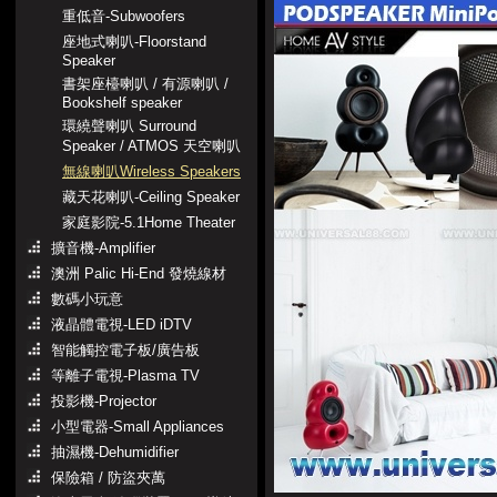
重低音-Subwoofers
座地式喇叭-Floorstand
Speaker
書架座檯喇叭 / 有源喇叭 /
Bookshelf speaker
環繞聲喇叭 Surround
Speaker / ATMOS 天空喇叭
無線喇叭Wireless Speakers
藏天花喇叭-Ceiling Speaker
家庭影院-5.1Home Theater
擴音機-Amplifier
澳洲 Palic Hi-End 發燒線材
數碼小玩意
液晶體電視-LED iDTV
智能觸控電子板/廣告板
等離子電視-Plasma TV
投影機-Projector
小型電器-Small Appliances
抽濕機-Dehumidifier
保險箱 / 防盜夾萬