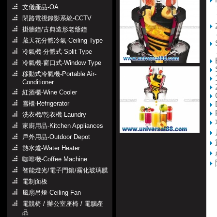
文儀產品-OA
35
75
閉路電視錄影系統-CCTV
掛牆鐘/古典造形老爺鐘
di
藏天花分體冷氣-Ceiling Type
冷氣機-分體式-Split Type
a 
冷氣機-窗口式-Window Type
移動式冷氣機-Portable Air-
Conditioner
紅酒櫃-Wine Cooler
雪櫃-Refrigerator
洗衣機/乾衣機-Laundry
家廚用品-Kitchen Appliances
戶外用品-Outdoor Depot
熱水爐-Water Heater
咖啡機-Coffee Machine
智能燈光/電子門鎖/霧化玻璃膜
電制面板
風扇吊燈-Ceiling Fan
電競椅 / 辦公室座椅 / 電腦產
品