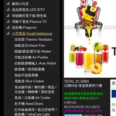
數碼小玩意
液晶體電視-LED iDTV
智能觸控電子板/廣告板
等離子電視-Plasma TV
投影機-Projector
小型電器-Small Appliances
浴室寶-Thermo Ventilator
抽氣扇-Exhaust Fan
暖爐/暖毯/暖手器-Heater
空氣清新機-Air Purifier
自動吸塵機械人-Auto Robot
吸塵機 / 商用吸塵機
無線手提吸塵機
電飯煲-Rice Cooker
TEFAL ZC-500H
產
法國特福 慢速壓磨榨汁機
免油健炸鍋 / 麵包機 / 燉盅 /
光波爐 / 麵條機 / 紫砂湯煲
(低速壓榨保存更多營養成份)
風扇 / 涼風機-Air Cooler
(獨有3條生果輸送管設計)
分期付款:
乾手機-Hand Driers
特
每月HKD$186 (共12個月)
紅外線健康燈 / 藍光背痛帶 /
養
LASTUPDATE: 30-11-2022
脈衝機 / InfraCare Light