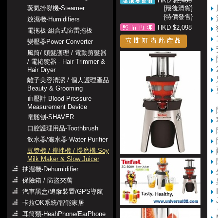
HKD $
2,498
蒸氣掛熨機-Steamer
{最後清貨}
{特價發售}
放濕機-Humidifiers
HKD $2,098
電拖板-組合式防雷拖板
變壓器Power Converter
風筒/ 頭髮護理 / 電動剪髮器
/ 電捲髮器 - Hair Trimmer &
Hair Dryer
離子美容清潔 / 個人護理產品
Beauty & Grooming
血壓計-Blood Pressure
多
Measurement Device
電鬚刨-SHAVER
口腔護理用品-Toothbrush
飲水器/濾水器-Water Purifier
豆漿機 / 攪拌機 / 慢磨機-Soy
Milk Maker & Slow Juicer
抽濕機-Dehumidifier
保險箱 / 防盜夾萬
汽車黑盒/追蹤裝置/GPS導航
卡拉OK系統/智能家居
of
耳筒類-HeahPhone/EarPhone