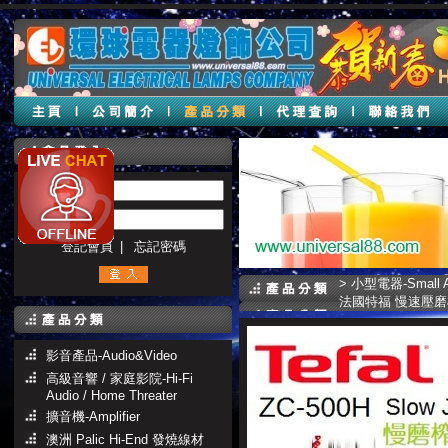
帳號 :
密碼 :
登記會員
|
忘記密碼
>
小型電器-Small Ap
法國特福 慢速壓
影音產品-Audio&Video
高級音響 / 家庭影院-Hi-Fi
Audio / Home Threater
擴音機-Amplifier
澳洲 Palic Hi-End 發燒線材