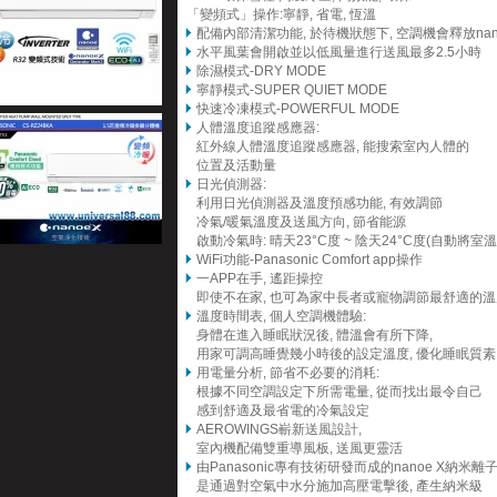
「變頻式」操作:寧靜, 省電, 恆溫
配備內部清潔功能, 於待機狀態下, 空調機會釋放nano
水平風葉會開啟並以低風量進行送風最多2.5小時
除濕模式-DRY MODE
寧靜模式-SUPER QUIET MODE
快速冷凍模式-POWERFUL MODE
人體溫度追蹤感應器:
紅外線人體溫度追蹤感應器, 能搜索室內人體的
位置及活動量
日光偵測器:
利用日光偵測器及溫度預感功能, 有效調節
冷氣/暖氣溫度及送風方向, 節省能源
啟動冷氣時: 晴天23°C度 ~ 陰天24°C度(自動將室溫
WiFi功能-Panasonic Comfort app操作
一APP在手, 遙距操控
即使不在家, 也可為家中長者或寵物調節最舒適的溫
溫度時間表, 個人空調機體驗:
身體在進入睡眠狀況後, 體溫會有所下降,
用家可調高睡覺幾小時後的設定溫度, 優化睡眠質素
用電量分析, 節省不必要的消耗:
根據不同空調設定下所需電量, 從而找出最令自己
感到舒適及最省電的冷氣設定
AEROWINGS嶄新送風設計,
室內機配備雙重導風板, 送風更靈活
由Panasonic專有技術研發而成的nanoe X納米離子
是通過對空氣中水分施加高壓電擊後, 產生納米級