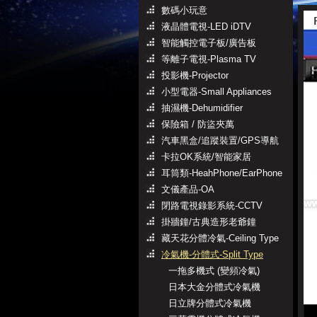
數碼小玩意
液晶體電視-LED iDTV
智能觸控電子板/廣告板
等離子電視-Plasma TV
投影機-Projector
小型電器-Small Appliances
抽濕機-Dehumidifier
保險箱 / 防盜夾萬
汽車黑盒/追蹤裝置/GPS導航
卡拉OK系統/智能家居
耳筒類-HeahPhone/EarPhone
文儀產品-OA
閉路電視錄影系統-CCTV
掛牆鐘/古典造形老爺鐘
藏天花分體冷氣-Ceiling Type
冷氣機-分體式-Split Type
一拖多機式 (變頻冷氣)
日本大金分體式冷氣機
日立牌分體式冷氣機