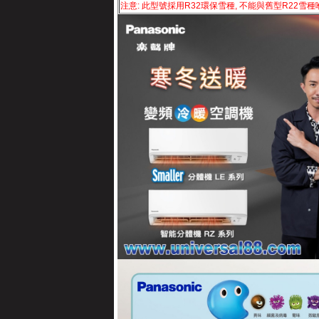
注意: 此型號採用R32環保雪種, 不能與舊型R22雪