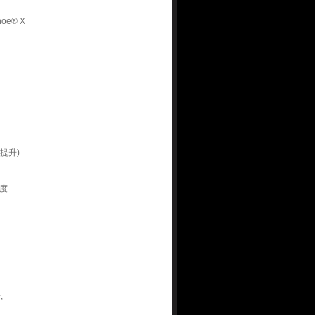
e® X
提升)
度
,