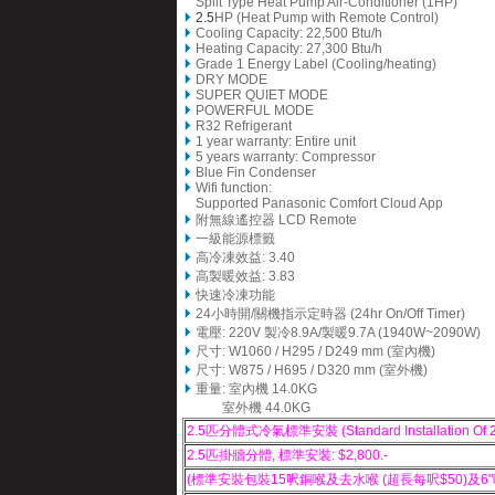
Split Type Heat Pump Air-Conditioner (1HP)
2.5
HP (Heat Pump with Remote Control)
Cooling Capacity: 22,500 Btu/h
Heating Capacity: 27,300 Btu/h
Grade 1 Energy Label (Cooling/heating)
DRY MODE
SUPER QUIET MODE
POWERFUL MODE
R32 Refrigerant
1 year warranty: Entire unit
5 years warranty: Compressor
Blue Fin Condenser
Wifi function:
Supported Panasonic Comfort Cloud App
附無線遙控器 LCD Remote
一級能源標籤
高冷凍效益: 3.40
高製暖效益: 3.83
快速冷凍功能
24小時開/關機指示定時器 (24hr On/Off Timer)
電壓: 220V 製冷8.9A/製暖9.7A (1940W~2090W)
尺寸: W1060 / H295 / D249 mm (室內機)
尺寸: W875 / H695 / D320 mm (室外機)
重量: 室內機 14.0KG
室外機 44.0KG
2.5匹分體式冷氣標準安裝 (Standard Installation Of 2.5HP
2.5匹掛牆分體, 標準安裝: $2,800.-
(
標準安裝
包裝15呎銅喉及去水喉 (超長每呎$50)及