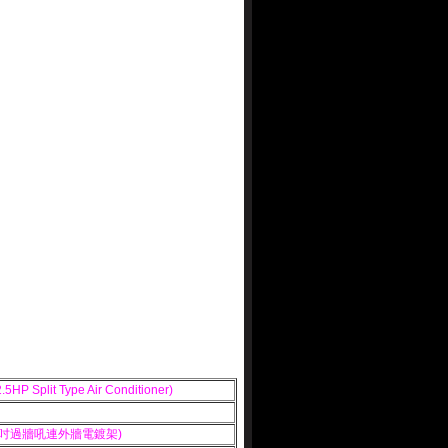
 Split Type Air Conditioner)
6"吋過牆吼連外牆電鍍架)