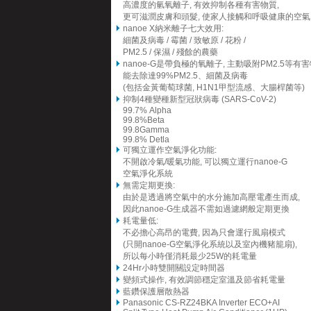
高濃度的氫氧離子, 有效抑制各種有害物質,
更可滋潤皮膚和頭髮, 使家人接觸和呼吸健康的空氣
nanoe X納米離子七大效用:
細菌及病毒 / 霉菌 / 致敏原 / 花粉 /
PM2.5 / 保濕 / 殘餘的農藥
nanoe-G是帶負極的氧離子, 主動吸附PM2.5等有害
能去除達99%PM2.5、細菌及病毒
(包括金黃葡萄球菌, H1N1甲型流感、大腸桿菌等)
抑制4種變種新型冠狀病毒 (SARS-CoV-2)
99.7% Alpha
99.8%Beta
99.8Gamma
99.8% Detla
可獨立運作空氣淨化功能:
不開啟冷氣/暖氣功能, 可以獨立運行nanoe-G
空氣淨化系統
無需定期更換:
由於是透過將空氣中的水分施加高壓電產生而成,
因此nanoe-G生成器不需如過濾網般定期更換
耗電量低:
不必擔心高昂的電費, 因為只會運行風扇模式
(只開nanoe-G空氣淨化系統以及室內機豬籠扇),
所以每小時僅消耗最少25W的耗電量
24Hr小時雙開關設定時間器
變頻式操作, 有效調節穩定室溫及節省耗電量
藍鑽保護層散熱器
Panasonic CS-RZ24BKA Inverter ECO+AI