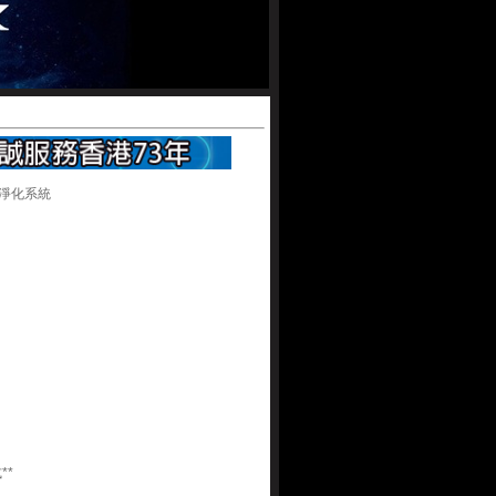
氣淨化系統
**