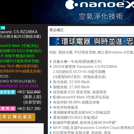
產品備註 :
nasonic CS-RZ24BKA
5匹分體冷氣(R32變頻冷暖)
anoe®X Mark 3空氣淨化)
過德國VDI 6022 防敏測試)
特點:
變頻冷暖,
R32環保雪種,
獨立運作nanoe-G空
i-Fi 智能手機遙距操控)
變頻冷暖R32最新環保雪種)
原
廠全機一年保用(壓縮機五年)
anoe Tech 機內清潔功能)
2025年樂聲牌 Panasonic CS-RZ24BKA
效抑制99.99%細菌及病毒)
2.5匹變頻式 ECO+AI 冷暖空調機
付款 :
(冷暖變頻RZ系列 - 附無線遙控器)
HKD $785共(24個月)
製冷效能: 22,500 Btu/h
STUPDATE: 15-07-2026
製暖效能: 27,300 Btu/h
HKD $
22,800
採用最新 R32 環保雪種, 保護環境
{最新上架}
配備nanoe®X Mark 3空氣淨化系統
{全新型號}
有效抑制 99.99% 細菌及病毒
有效抑制致敏原
HKD $17,390
澳洲國家哮喘委員會NACA 防敏認證
通過德國VDI 6022 防敏測試
配備除甲醛濾網, 能有效去除99.9%甲醛*
Wi-Fi 功能,支援Panasonic Comfort Cloud 應用程式
R32環保雪種:高製冷量, 高效能, 環保