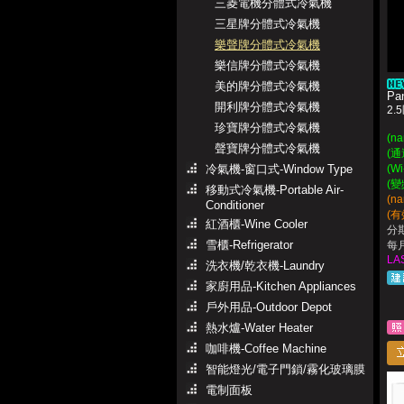
三菱電機分體式冷氣機
三星牌分體式冷氣機
樂聲牌分體式冷氣機
樂信牌分體式冷氣機
美的牌分體式冷氣機
Pa
開利牌分體式冷氣機
2.
珍寶牌分體式冷氣機
(n
聲寶牌分體式冷氣機
(通
冷氣機-窗口式-Window Type
(W
(
移動式冷氣機-Portable Air-
(n
Conditioner
(有
紅酒櫃-Wine Cooler
分期
雪櫃-Refrigerator
每月
LA
洗衣機/乾衣機-Laundry
家廚用品-Kitchen Appliances
戶外用品-Outdoor Depot
熱水爐-Water Heater
咖啡機-Coffee Machine
智能燈光/電子門鎖/霧化玻璃膜
電制面板