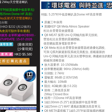
國 2Way天空聲道喇叭
.25"吋鋁質振膜中低音單元)
用25mm Dome HF 高音)
特點: 5.25"吋中低音喇叭及
Dome HF高音單體
2Way反射式天空聲道喇叭)
原廠三年保用
息分期:
英國KEF Q8 Meta Atmos Speaker
HKD $232 (共12個月)
杜比全景聲音效揚聲器
成為會員可額外享有優惠]
Q8 MEAT 採用 Uni-Q 同軸共點單元技術,
購買-全單即減HKD$500.-
STUPDATE: 15-07-2026
營造杜比全景聲的震撼體驗,
使您猶如置身電影世界中
{最後清貨}
Q8 Meta
杜比全景聲音效揚聲器經過優化調校,
{少量現貨}
可與 Q系列家庭影院系統完美配合, 搭載最新的
HKD $5,580
Uni-Q 同軸共點單元及頂尖聲學技術, 傳遞絕佳的動態
精確與清晰音效
放大器要求: 10-150Watts
頻率響應範圍: 96Hz-20kHz(-6dB)
分頻點: 2.7kHz
靈敏度: 86dB (2.83V/1M)
最大輸出: 109dB
阻抗: 4Ω歐姆 (最小3.2Ω)
規格: 二路低音反射
2Way Closed Box
採用一只Dome HF高音單體
1
組130mm (5.25") 鋁質振膜中低音單體
1組25mm (1") MAT 通風鋁製圓頂高音單元
Q8 META還搭載了1組5.25"吋鋁質振膜的獨家