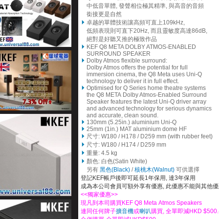
中低音單體, 發聲相位極其精準, 與高音的音頻
銜接更是自然
卓越的單體技術讓高頻可直上109kHz,
低頻表現則可直下20Hz, 而且靈敏度高達86dB,
絕對是好聽又推的極致作品
KEF Q8 META DOLBY ATMOS-ENABLED
SURROUND SPEAKER
Dolby Atmos flexible surround:
Dolby Atmos offers the potential for full
immersion cinema, the Q8 Meta uses Uni-Q
technology to deliver it in full effect.
Optimised for Q Series home theatre systems
the Q8 META Dolby Atmos-Enabled Surround
Speaker features the latest Uni-Q driver array
and advanced technology for serious dynamics
and accurate, clean sound.
130mm (5.25in.) aluminium Uni-Q
25mm (1in.) MAT aluminium dome HF
尺寸: W180 / H178 / D259 mm (with rubber feet)
尺寸: W180 / H174 / D259
mm
重量: 4.5 kg
顏色: 白色(Satin White)
另有
黑色(Black)
/
核桃木(Walnut)
可供選擇
登記KEF帳戶後即可延長1年保用, 達3年保用
成為本公司會員可額外享有優惠, 此優惠不能與其他優
<<獨家優惠>>
現凡到本司購買KEF Q8 Meta Atmos Speakers
連同任何牌子
擴音機
或
喇叭
購買, 全單即減HKD $500.