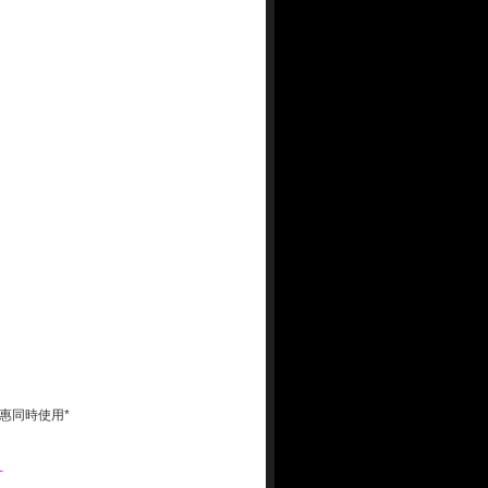
惠同時使用*
-