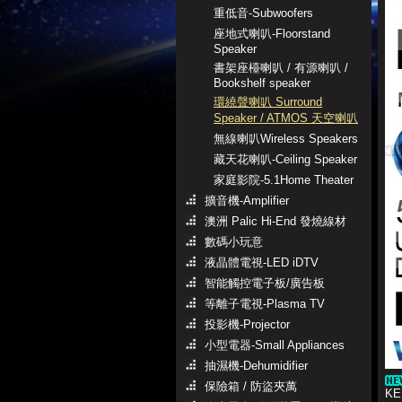
重低音-Subwoofers
座地式喇叭-Floorstand
Speaker
書架座檯喇叭 / 有源喇叭 /
Bookshelf speaker
環繞聲喇叭 Surround
Speaker / ATMOS 天空喇叭
無線喇叭Wireless Speakers
藏天花喇叭-Ceiling Speaker
家庭影院-5.1Home Theater
擴音機-Amplifier
澳洲 Palic Hi-End 發燒線材
數碼小玩意
液晶體電視-LED iDTV
智能觸控電子板/廣告板
等離子電視-Plasma TV
投影機-Projector
小型電器-Small Appliances
抽濕機-Dehumidifier
保險箱 / 防盜夾萬
KE