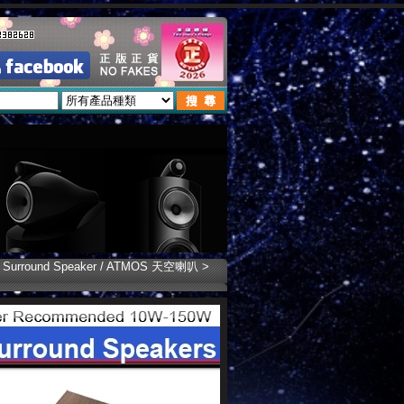
rround Speaker / ATMOS 天空喇叭
>