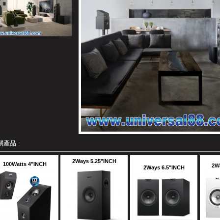
關產品 :
2Ways 5.25"INCH
100Watts 4"INCH
2W
2Ways 6.5"INCH