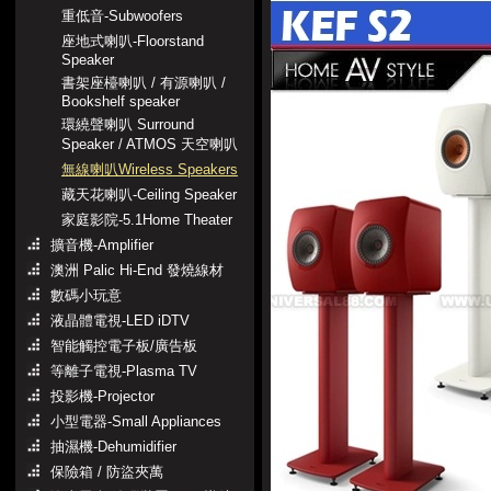
重低音-Subwoofers
座地式喇叭-Floorstand
Speaker
書架座檯喇叭 / 有源喇叭 /
Bookshelf speaker
環繞聲喇叭 Surround
Speaker / ATMOS 天空喇叭
無線喇叭Wireless Speakers
藏天花喇叭-Ceiling Speaker
家庭影院-5.1Home Theater
擴音機-Amplifier
澳洲 Palic Hi-End 發燒線材
數碼小玩意
液晶體電視-LED iDTV
智能觸控電子板/廣告板
等離子電視-Plasma TV
投影機-Projector
小型電器-Small Appliances
抽濕機-Dehumidifier
保險箱 / 防盜夾萬