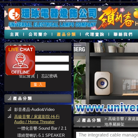
帳號 :
密碼 :
登記會員
|
忘記密碼
影音產品-Audio&Video
高級音響 / 家庭影院-Hi-Fi
>
高級音響 / 家庭影院-H
Audio / Home Threater
地專屬腳架
一體化音響-Sound Bar / 2.1
環繞聲喇叭-5.1 SPEAKER