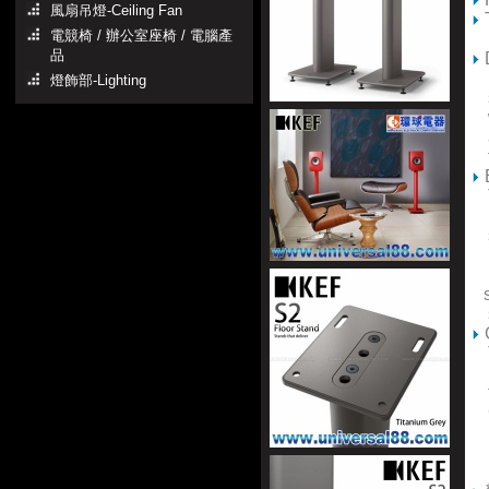
風扇吊燈-Ceiling Fan
T
電競椅 / 辦公室座椅 / 電腦產
pl
品
D
LS
燈飾部-Lighting
sp
wi
al
to
E
Th
UK
so
ro
he
st
st
C
Th
ma
th
Ca
Mi
(L
(L