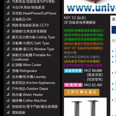
汽車黑盒/追蹤裝置/GPS導航
卡拉OK系統/智能家居
耳筒類-HeahPhone/EarPhone
KEF S2 (鈦灰)
產
文儀產品-OA
26"高級座地專屬腳架
閉路電視錄影系統-CCTV
(採用鋁管鋼製減震底盤設計)
掛牆鐘/古典造形老爺鐘
(鋁管空間以添加額外填充物)
藏天花分體冷氣-Ceiling Type
(具備線材管理系統隱藏管內)
特
冷氣機-分體式-Split Type
(附有釘腳及釘墊提高穩定性)
(KEF 26" 高級座地專屬腳架)
冷氣機-窗口式-Window Type
免息分期:
移動式冷氣機-Portable Air-
每月HKD $290(共12個月)
Conditioner
[成為會員可額外享有優惠]
紅酒櫃-Wine Cooler
LASTUPDATE: 06-06-2026
同
HKD $
3,580
雪櫃-Refrigerator
{最後清貨}
洗衣機/乾衣機-Laundry
輕
{現貨發售}
家廚用品-Kitchen Appliances
HKD $3,480
戶外用品-Outdoor Depot
為
熱水爐-Water Heater
咖啡機-Coffee Machine
鋁
智能燈光/電子門鎖/霧化玻璃膜
額
電制面板