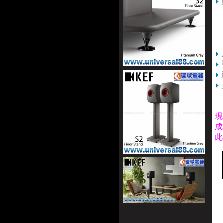
K
L
分
皇
現
成
此