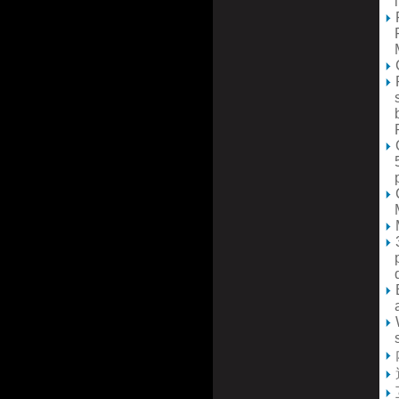
li
F
Fr
Mu
R
su
br
Re
O
5-
pr
C
Mu
M
3
pr
di
E
av
W
se