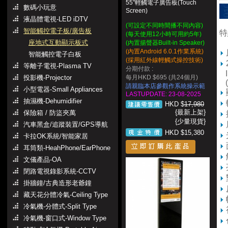
55"輕觸電子廣告板(Touch
數碼小玩意
Screen)
液晶體電視-LED iDTV
(可設定不同時間播不同內容)
智能觸控電子板/廣告板
特
(每天使用12小時可用約5年)
座地式互動顯示板式
(內置揚聲器Built-in Speaker)
(內置Android 6.0.1作業系統)
智能觸控電子白板
(採用紅外線輕觸式操控技術)
等離子電視-Plasma TV
分期付款 :
In
投影機-Projector
每月HKD $695 (共24個月)
(S
請親臨本店參觀作系統操示範
小型電器-Small Appliances
LASTUPDATE: 23-08-2025
抽濕機-Dehumidifier
HKD $
17,980
{最新上架}
保險箱 / 防盜夾萬
{少量現貨}
汽車黑盒/追蹤裝置/GPS導航
HKD $15,380
卡拉OK系統/智能家居
耳筒類-HeahPhone/EarPhone
文儀產品-OA
閉路電視錄影系統-CCTV
掛牆鐘/古典造形老爺鐘
藏天花分體冷氣-Ceiling Type
冷氣機-分體式-Split Type
冷氣機-窗口式-Window Type