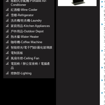
移動式冷氣機-Portable Air-
Conditioner
紅酒櫃-Wine Cooler
Co
雪櫃-Refrigerator
M
S
洗衣機/乾衣機-Laundry
家廚用品-Kitchen Appliances
DA
戶外用品-Outdoor Depot
3G
熱水爐-Water Heater
W
XM
咖啡機-Coffee Machine
J
智能燈光/電子門鎖/霧化玻璃膜
S
電制面板
in
風扇吊燈-Ceiling Fan
et
en
電競椅 / 辦公室座椅 / 電腦產
L
品
Th
燈飾部-Lighting
pr
E
In
im
V
St
au