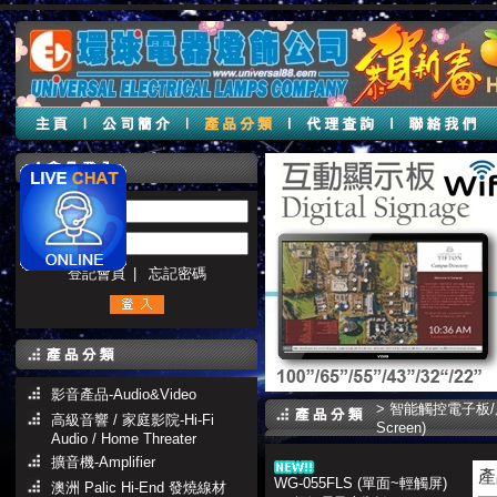
帳號 :
密碼 :
登記會員
|
忘記密碼
影音產品-Audio&Video
>
智能觸控電子板
高級音響 / 家庭影院-Hi-Fi
Screen)
Audio / Home Threater
擴音機-Amplifier
產
WG-055FLS (單面~輕觸屏)
澳洲 Palic Hi-End 發燒線材